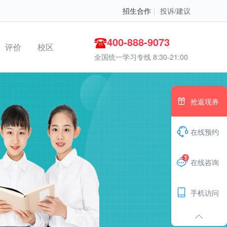
招生合作
|
投诉/建议
400-888-9073
评价
校区
全国统一学习专线 8:30-21:00

抢返现券

在线预约
1

在线咨询

手机访问