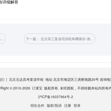
你详细解答
达高
下一篇：
北京高三复读培训机构哪家好-推荐
北京北达高考复读学校
我们
|
北京北达高考复读学校
地址:北京市海淀区三虎桥南路20号 咨询电话：4
Right © 2010-2026
订课宝
版权所有. 未经授权，不得转载本站内所有
沪ICP备16037964号-2
招生合作
版权/投诉
注册
登录