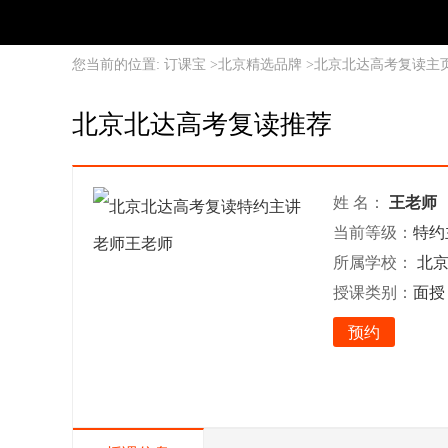
您当前的位置:
订课宝
>
北京精选品牌
>
北京北达高考复读主
北京北达高考复读推荐
姓 名：
王老师
当前等级：
特约
所属学校：
北
授课类别：
面授
预约