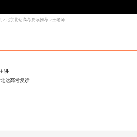
页
>
北京北达高考复读推荐
>
王老师
主讲
京北达高考复读