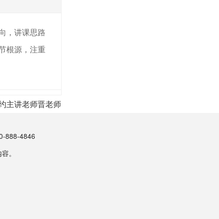
向，讲课思路
节根源，注重
约主讲老师晋老师
88-4846
内容。