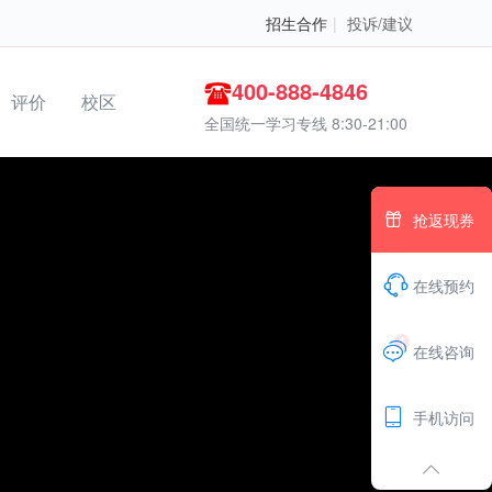
招生合作
|
投诉/建议
400-888-4846
评价
校区
全国统一学习专线 8:30-21:00

抢返现券

在线预约
1

在线咨询

手机访问