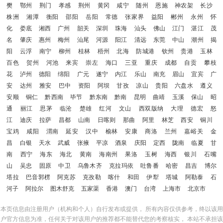
樊
鄂州
荆门
孝感
荆州
黄冈
咸宁
随州
恩施
神农架
长沙
株洲
湘潭
衡阳
邵阳
岳阳
常德
张家界
益阳
郴州
永州
怀
化
娄底
湘西
广州
韶关
深圳
珠海
汕头
佛山
江门
湛江
茂
名
肇庆
惠州
梅州
汕尾
河源
阳江
清远
东莞
中山
潮州
揭
阳
云浮
南宁
柳州
桂林
梧州
北海
防城港
钦州
贵港
玉林
百色
贺州
河池
来宾
崇左
海口
三亚
重庆
成都
自贡
攀枝
花
泸州
德阳
绵阳
广元
遂宁
内江
乐山
南充
眉山
宜宾
广
安
达州
雅安
巴中
资阳
阿坝
甘孜
凉山
贵阳
六盘水
遵义
安顺
铜仁
黔西南
毕节
黔东南
黔南
昆明
曲靖
玉溪
保山
昭
通
丽江
思茅
临沧
楚雄
红河
文山
西双版纳
大理
德宏
怒
江
迪庆
拉萨
昌都
山南
日喀则
那曲
阿里
林芝
西安
铜川
宝鸡
咸阳
渭南
延安
汉中
榆林
安康
商洛
兰州
嘉峪关
金
昌
白银
天水
武威
张掖
平凉
酒泉
庆阳
定西
陇南
临夏
甘
南
西宁
海东
海北
黄南
海南州
果洛
玉树
海西
银川
石嘴
山
吴忠
固原
中卫
乌鲁木齐
克拉玛依
吐鲁番
哈密
昌吉
博尔
塔拉
巴音郭楞
阿克苏
克孜勒
喀什
和田
伊犁
塔城
阿勒泰
石
河子
阿拉尔
图木舒克
五家渠
香港
澳门
台湾
上海市
北京市
本页信息由注册用户（机构和个人）自行发布或提供， 所有内容仅供参考，终以该用
户官方信息为准，任何关于对该用户的推荐都不能替代您的考察核实， 本站不承担该