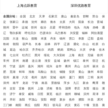
上海点跃教育
深圳优路教育
全国分站：
全国
北京
天津
石家庄
唐山
秦皇岛
邯郸
邢台
保
定
张家口
承德
沧州
廊坊
衡水
太原
大同
阳泉
长治
晋城
朔州
晋中
运城
忻州
临汾
吕梁
呼和浩特
包头
乌海
赤峰
通
辽
鄂尔多斯
呼伦贝尔
巴彦淖尔
乌兰察布
兴安盟
锡林
阿拉善盟
沈阳
大连
鞍山
抚顺
本溪
丹东
锦州
营口
阜新
辽阳
盘锦
铁岭
朝阳
葫芦岛
长春
吉林
四平
辽源
通化
白山
松原
白
城
延边
哈尔滨
齐齐哈尔
鸡西
鹤岗
双鸭山
大庆
伊春
佳木
斯
七台河
牡丹江
黑河
绥化
大兴安岭
上海
南京
无锡
徐州
常州
苏州
南通
连云港
淮安
盐城
扬州
镇江
泰州
宿迁
杭
州
宁波
温州
嘉兴
湖州
绍兴
金华
衢州
舟山
台州
丽水
合
肥
芜湖
蚌埠
淮南
马鞍山
淮北
铜陵
安庆
黄山
滁州
阜阳
宿州
巢湖
六安
亳州
池州
宣城
福州
厦门
莆田
三明
泉州
漳州
南平
龙岩
宁德
南昌
景德镇
萍乡
九江
新余
鹰潭
赣
州
吉安
宜春
抚州
上饶
济南
青岛
淄博
枣庄
东营
烟台
潍
坊
济宁
泰安
威海
日照
莱芜
临沂
德州
聊城
滨州
荷泽
郑
州
开封
洛阳
平顶山
安阳
鹤壁
新乡
焦作
濮阳
许昌
漯河
三门峡
南阳
商丘
信阳
周口
驻马店
武汉
黄石
十堰
宜昌
襄