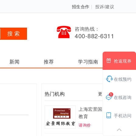
招生合作
|
投诉/建议
咨询热线：
400-882-6311

抢返现券
新闻
推荐
学习指南

在线预约
热门机构
更多 >
1

在线咨询
上海宏景国际

手机访问
教育
请询价