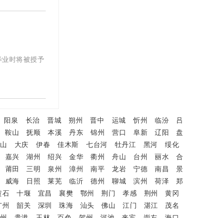
毕业时将被授予
阳泉
长治
晋城
朔州
晋中
运城
忻州
临汾
吕
鞍山
抚顺
本溪
丹东
锦州
营口
阜新
辽阳
盘
鸭山
大庆
伊春
佳木斯
七台河
牡丹江
黑河
绥化
嘉兴
湖州
绍兴
金华
衢州
舟山
台州
丽水
合
莆田
三明
泉州
漳州
南平
龙岩
宁德
南昌
景
威海
日照
莱芜
临沂
德州
聊城
滨州
荷泽
郑
黄石
十堰
宜昌
襄樊
鄂州
荆门
孝感
荆州
黄冈
广州
韶关
深圳
珠海
汕头
佛山
江门
湛江
茂名
钦州
贵港
玉林
百色
贺州
河池
来宾
崇左
海口