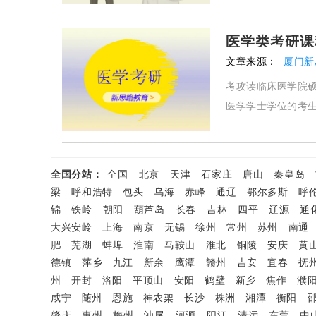
医学类考研课
文章来源：
厦门新
考攻读临床医学院
医学学士学位的考
全国分站：
全国
北京
天津
石家庄
唐山
秦皇岛
梁
呼和浩特
包头
乌海
赤峰
通辽
鄂尔多斯
呼
锦
铁岭
朝阳
葫芦岛
长春
吉林
四平
辽源
通
大兴安岭
上海
南京
无锡
徐州
常州
苏州
南通
肥
芜湖
蚌埠
淮南
马鞍山
淮北
铜陵
安庆
黄
德镇
萍乡
九江
新余
鹰潭
赣州
吉安
宜春
抚
州
开封
洛阳
平顶山
安阳
鹤壁
新乡
焦作
濮
咸宁
随州
恩施
神农架
长沙
株洲
湘潭
衡阳
肇庆
惠州
梅州
汕尾
河源
阳江
清远
东莞
中