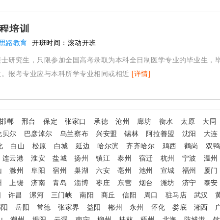
程培训
思路教育
开班时间：
滚动开班
硕士研究生，只限参加全国高考录取为本科全日制医学专业的毕业生，
生。报考专业应与本科所学专业相同或相近
[详情]
邯郸
邢台
保定
张家口
承德
沧州
廊坊
衡水
太原
大同
伦贝尔
巴彦淖尔
乌兰察布
兴安盟
锡林
阿拉善盟
沈阳
大连
化
白山
松原
白城
延边
哈尔滨
齐齐哈尔
鸡西
鹤岗
双
连云港
淮安
盐城
扬州
镇江
泰州
宿迁
杭州
宁波
温州
山
滁州
阜阳
宿州
巢湖
六安
亳州
池州
宣城
福州
厦门
州
上饶
济南
青岛
淄博
枣庄
东营
烟台
潍坊
济宁
泰安
阳
许昌
漯河
三门峡
南阳
商丘
信阳
周口
驻马店
武汉
邵阳
岳阳
常德
张家界
益阳
郴州
永州
怀化
娄底
湘西
山
潮州
揭阳
云浮
南宁
柳州
桂林
梧州
北海
防城港