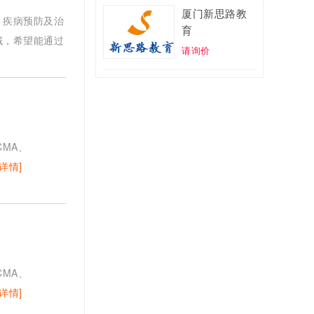
厦门新思路教
、疾病预防及治
育
域，希望能通过
请询价
CMA、
[详情]
CMA、
[详情]