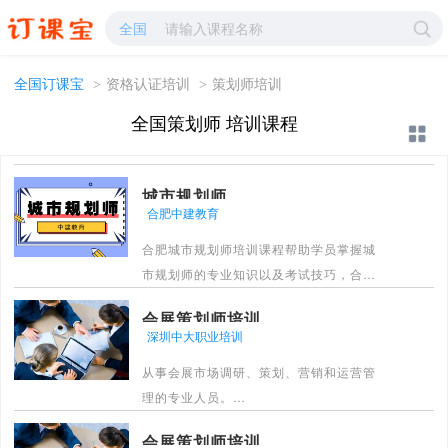
策划师培训-策划师学校哪家好?-订课宝
全国
全国订课宝
>
资格认证培训
>
策划师培训
全国策划师 培训课程
城市规划师
合肥中建教育
合肥城市规划师培训课程帮助学员掌握城
市规划师的专业知识以及考试技巧，合肥
中建教育拥有系统化的课程体系独特的授
会展策划师培训
课模式，帮助学员高效学习，通过城市规
深圳中大职业培训
划师考试。
从事会展市场调研、策划、营销和运营管
[详情]
理的专业人员。
[详情]
会展策划师培训