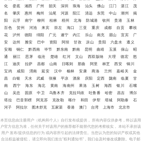
化
娄底
湘西
广州
韶关
深圳
珠海
汕头
佛山
江门
湛江
茂
名
肇庆
惠州
梅州
汕尾
河源
阳江
清远
东莞
中山
潮州
揭
阳
云浮
南宁
柳州
桂林
梧州
北海
防城港
钦州
贵港
玉林
百色
贺州
河池
来宾
崇左
海口
三亚
重庆
成都
自贡
攀枝
花
泸州
德阳
绵阳
广元
遂宁
内江
乐山
南充
眉山
宜宾
广
安
达州
雅安
巴中
资阳
阿坝
甘孜
凉山
贵阳
六盘水
遵义
安顺
铜仁
黔西南
毕节
黔东南
黔南
昆明
曲靖
玉溪
保山
昭
通
丽江
思茅
临沧
楚雄
红河
文山
西双版纳
大理
德宏
怒
江
迪庆
拉萨
昌都
山南
日喀则
那曲
阿里
林芝
西安
铜川
宝鸡
咸阳
渭南
延安
汉中
榆林
安康
商洛
兰州
嘉峪关
金
昌
白银
天水
武威
张掖
平凉
酒泉
庆阳
定西
陇南
临夏
甘
南
西宁
海东
海北
黄南
海南州
果洛
玉树
海西
银川
石嘴
山
吴忠
固原
中卫
乌鲁木齐
克拉玛依
吐鲁番
哈密
昌吉
博尔
塔拉
巴音郭楞
阿克苏
克孜勒
喀什
和田
伊犁
塔城
阿勒泰
石
河子
阿拉尔
图木舒克
五家渠
香港
澳门
台湾
上海市
北京市
本页信息由注册用户（机构和个人）自行发布或提供， 所有内容仅供参考，终以该用
户官方信息为准，任何关于对该用户的推荐都不能替代您的考察核实， 本站不承担该
用户 发布/提供信息的行为 或内容所引起的法律责任。当您认为您的知识产权或其他
合法权益被侵犯， 请立即向我们发出"权利通知书"，我们会及时修改或删除。电子邮