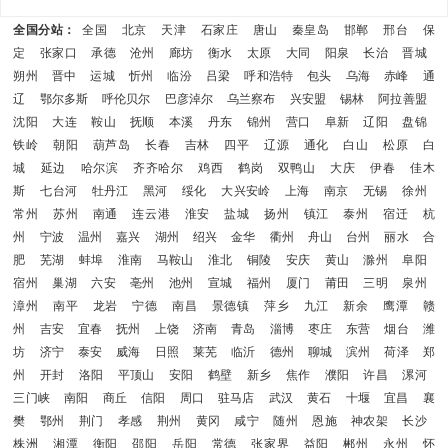
全国分站：
全国
北京
天津
石家庄
唐山
秦皇岛
邯郸
邢台
保
定
张家口
承德
沧州
廊坊
衡水
太原
大同
阳泉
长治
晋城
朔州
晋中
运城
忻州
临汾
吕梁
呼和浩特
包头
乌海
赤峰
通
辽
鄂尔多斯
呼伦贝尔
巴彦淖尔
乌兰察布
兴安盟
锡林
阿拉善盟
沈阳
大连
鞍山
抚顺
本溪
丹东
锦州
营口
阜新
辽阳
盘锦
铁岭
朝阳
葫芦岛
长春
吉林
四平
辽源
通化
白山
松原
白
城
延边
哈尔滨
齐齐哈尔
鸡西
鹤岗
双鸭山
大庆
伊春
佳木
斯
七台河
牡丹江
黑河
绥化
大兴安岭
上海
南京
无锡
徐州
常州
苏州
南通
连云港
淮安
盐城
扬州
镇江
泰州
宿迁
杭
州
宁波
温州
嘉兴
湖州
绍兴
金华
衢州
舟山
台州
丽水
合
肥
芜湖
蚌埠
淮南
马鞍山
淮北
铜陵
安庆
黄山
滁州
阜阳
宿州
巢湖
六安
亳州
池州
宣城
福州
厦门
莆田
三明
泉州
漳州
南平
龙岩
宁德
南昌
景德镇
萍乡
九江
新余
鹰潭
赣
州
吉安
宜春
抚州
上饶
济南
青岛
淄博
枣庄
东营
烟台
潍
坊
济宁
泰安
威海
日照
莱芜
临沂
德州
聊城
滨州
荷泽
郑
州
开封
洛阳
平顶山
安阳
鹤壁
新乡
焦作
濮阳
许昌
漯河
三门峡
南阳
商丘
信阳
周口
驻马店
武汉
黄石
十堰
宜昌
襄
樊
鄂州
荆门
孝感
荆州
黄冈
咸宁
随州
恩施
神农架
长沙
株洲
湘潭
衡阳
邵阳
岳阳
常德
张家界
益阳
郴州
永州
怀