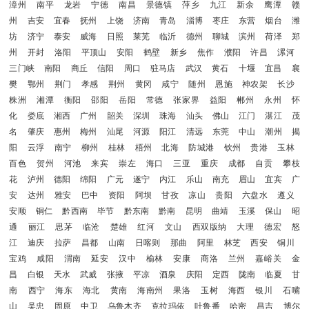
漳州
南平
龙岩
宁德
南昌
景德镇
萍乡
九江
新余
鹰潭
赣
州
吉安
宜春
抚州
上饶
济南
青岛
淄博
枣庄
东营
烟台
潍
坊
济宁
泰安
威海
日照
莱芜
临沂
德州
聊城
滨州
荷泽
郑
州
开封
洛阳
平顶山
安阳
鹤壁
新乡
焦作
濮阳
许昌
漯河
三门峡
南阳
商丘
信阳
周口
驻马店
武汉
黄石
十堰
宜昌
襄
樊
鄂州
荆门
孝感
荆州
黄冈
咸宁
随州
恩施
神农架
长沙
株洲
湘潭
衡阳
邵阳
岳阳
常德
张家界
益阳
郴州
永州
怀
化
娄底
湘西
广州
韶关
深圳
珠海
汕头
佛山
江门
湛江
茂
名
肇庆
惠州
梅州
汕尾
河源
阳江
清远
东莞
中山
潮州
揭
阳
云浮
南宁
柳州
桂林
梧州
北海
防城港
钦州
贵港
玉林
百色
贺州
河池
来宾
崇左
海口
三亚
重庆
成都
自贡
攀枝
花
泸州
德阳
绵阳
广元
遂宁
内江
乐山
南充
眉山
宜宾
广
安
达州
雅安
巴中
资阳
阿坝
甘孜
凉山
贵阳
六盘水
遵义
安顺
铜仁
黔西南
毕节
黔东南
黔南
昆明
曲靖
玉溪
保山
昭
通
丽江
思茅
临沧
楚雄
红河
文山
西双版纳
大理
德宏
怒
江
迪庆
拉萨
昌都
山南
日喀则
那曲
阿里
林芝
西安
铜川
宝鸡
咸阳
渭南
延安
汉中
榆林
安康
商洛
兰州
嘉峪关
金
昌
白银
天水
武威
张掖
平凉
酒泉
庆阳
定西
陇南
临夏
甘
南
西宁
海东
海北
黄南
海南州
果洛
玉树
海西
银川
石嘴
山
吴忠
固原
中卫
乌鲁木齐
克拉玛依
吐鲁番
哈密
昌吉
博尔