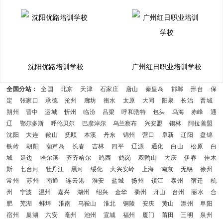
沈阳优路培训学校
广州红日职业培训学校
全国分站：
全国
北京
天津
石家庄
唐山
秦皇岛
邯郸
邢台
保
定
张家口
承德
沧州
廊坊
衡水
太原
大同
阳泉
长治
晋城
朔州
晋中
运城
忻州
临汾
吕梁
呼和浩特
包头
乌海
赤峰
通
辽
鄂尔多斯
呼伦贝尔
巴彦淖尔
乌兰察布
兴安盟
锡林
阿拉善盟
沈阳
大连
鞍山
抚顺
本溪
丹东
锦州
营口
阜新
辽阳
盘锦
铁岭
朝阳
葫芦岛
长春
吉林
四平
辽源
通化
白山
松原
白
城
延边
哈尔滨
齐齐哈尔
鸡西
鹤岗
双鸭山
大庆
伊春
佳木
斯
七台河
牡丹江
黑河
绥化
大兴安岭
上海
南京
无锡
徐州
常州
苏州
南通
连云港
淮安
盐城
扬州
镇江
泰州
宿迁
杭
州
宁波
温州
嘉兴
湖州
绍兴
金华
衢州
舟山
台州
丽水
合
肥
芜湖
蚌埠
淮南
马鞍山
淮北
铜陵
安庆
黄山
滁州
阜阳
宿州
巢湖
六安
亳州
池州
宣城
福州
厦门
莆田
三明
泉州