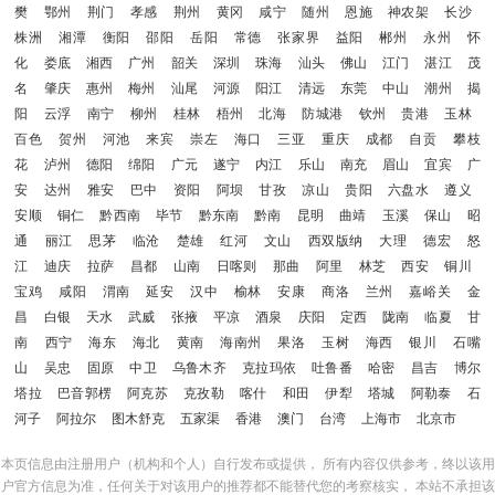
樊
鄂州
荆门
孝感
荆州
黄冈
咸宁
随州
恩施
神农架
长沙
株洲
湘潭
衡阳
邵阳
岳阳
常德
张家界
益阳
郴州
永州
怀
化
娄底
湘西
广州
韶关
深圳
珠海
汕头
佛山
江门
湛江
茂
名
肇庆
惠州
梅州
汕尾
河源
阳江
清远
东莞
中山
潮州
揭
阳
云浮
南宁
柳州
桂林
梧州
北海
防城港
钦州
贵港
玉林
百色
贺州
河池
来宾
崇左
海口
三亚
重庆
成都
自贡
攀枝
花
泸州
德阳
绵阳
广元
遂宁
内江
乐山
南充
眉山
宜宾
广
安
达州
雅安
巴中
资阳
阿坝
甘孜
凉山
贵阳
六盘水
遵义
安顺
铜仁
黔西南
毕节
黔东南
黔南
昆明
曲靖
玉溪
保山
昭
通
丽江
思茅
临沧
楚雄
红河
文山
西双版纳
大理
德宏
怒
江
迪庆
拉萨
昌都
山南
日喀则
那曲
阿里
林芝
西安
铜川
宝鸡
咸阳
渭南
延安
汉中
榆林
安康
商洛
兰州
嘉峪关
金
昌
白银
天水
武威
张掖
平凉
酒泉
庆阳
定西
陇南
临夏
甘
南
西宁
海东
海北
黄南
海南州
果洛
玉树
海西
银川
石嘴
山
吴忠
固原
中卫
乌鲁木齐
克拉玛依
吐鲁番
哈密
昌吉
博尔
塔拉
巴音郭楞
阿克苏
克孜勒
喀什
和田
伊犁
塔城
阿勒泰
石
河子
阿拉尔
图木舒克
五家渠
香港
澳门
台湾
上海市
北京市
本页信息由注册用户（机构和个人）自行发布或提供， 所有内容仅供参考，终以该用
户官方信息为准，任何关于对该用户的推荐都不能替代您的考察核实， 本站不承担该