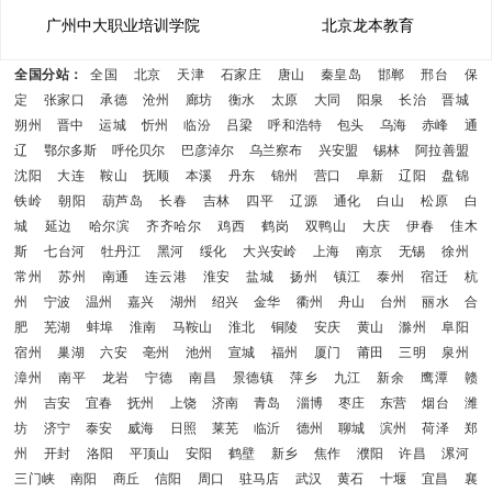
广州中大职业培训学院
北京龙本教育
全国分站：
全国
北京
天津
石家庄
唐山
秦皇岛
邯郸
邢台
保
定
张家口
承德
沧州
廊坊
衡水
太原
大同
阳泉
长治
晋城
朔州
晋中
运城
忻州
临汾
吕梁
呼和浩特
包头
乌海
赤峰
通
辽
鄂尔多斯
呼伦贝尔
巴彦淖尔
乌兰察布
兴安盟
锡林
阿拉善盟
沈阳
大连
鞍山
抚顺
本溪
丹东
锦州
营口
阜新
辽阳
盘锦
铁岭
朝阳
葫芦岛
长春
吉林
四平
辽源
通化
白山
松原
白
城
延边
哈尔滨
齐齐哈尔
鸡西
鹤岗
双鸭山
大庆
伊春
佳木
斯
七台河
牡丹江
黑河
绥化
大兴安岭
上海
南京
无锡
徐州
常州
苏州
南通
连云港
淮安
盐城
扬州
镇江
泰州
宿迁
杭
州
宁波
温州
嘉兴
湖州
绍兴
金华
衢州
舟山
台州
丽水
合
肥
芜湖
蚌埠
淮南
马鞍山
淮北
铜陵
安庆
黄山
滁州
阜阳
宿州
巢湖
六安
亳州
池州
宣城
福州
厦门
莆田
三明
泉州
漳州
南平
龙岩
宁德
南昌
景德镇
萍乡
九江
新余
鹰潭
赣
州
吉安
宜春
抚州
上饶
济南
青岛
淄博
枣庄
东营
烟台
潍
坊
济宁
泰安
威海
日照
莱芜
临沂
德州
聊城
滨州
荷泽
郑
州
开封
洛阳
平顶山
安阳
鹤壁
新乡
焦作
濮阳
许昌
漯河
三门峡
南阳
商丘
信阳
周口
驻马店
武汉
黄石
十堰
宜昌
襄