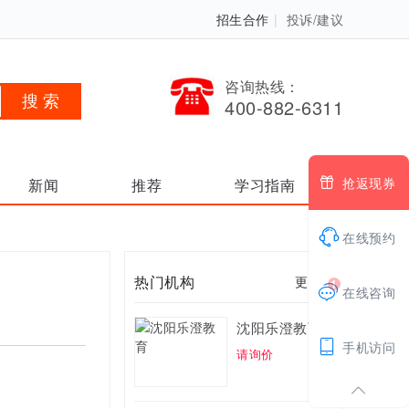
招生合作
|
投诉/建议
咨询热线：
400-882-6311

抢返现券
新闻
推荐
学习指南

在线预约
热门机构
更多 >
1

在线咨询
沈阳乐澄教育

手机访问
请询价