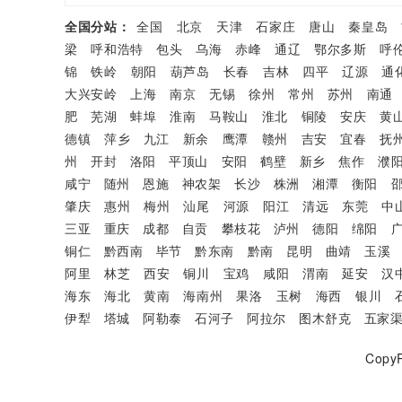
全国分站：
全国
北京
天津
石家庄
唐山
秦皇岛
梁
呼和浩特
包头
乌海
赤峰
通辽
鄂尔多斯
呼
锦
铁岭
朝阳
葫芦岛
长春
吉林
四平
辽源
通
大兴安岭
上海
南京
无锡
徐州
常州
苏州
南通
肥
芜湖
蚌埠
淮南
马鞍山
淮北
铜陵
安庆
黄
德镇
萍乡
九江
新余
鹰潭
赣州
吉安
宜春
抚
州
开封
洛阳
平顶山
安阳
鹤壁
新乡
焦作
濮
咸宁
随州
恩施
神农架
长沙
株洲
湘潭
衡阳
肇庆
惠州
梅州
汕尾
河源
阳江
清远
东莞
中
三亚
重庆
成都
自贡
攀枝花
泸州
德阳
绵阳
铜仁
黔西南
毕节
黔东南
黔南
昆明
曲靖
玉溪
阿里
林芝
西安
铜川
宝鸡
咸阳
渭南
延安
汉
海东
海北
黄南
海南州
果洛
玉树
海西
银川
伊犁
塔城
阿勒泰
石河子
阿拉尔
图木舒克
五家
CopyR