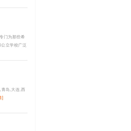
是专门为那些希
和公立学校广泛
,青岛,大连,西
情]