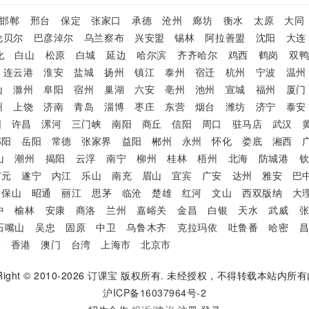
邯郸
邢台
保定
张家口
承德
沧州
廊坊
衡水
太原
大同
伦贝尔
巴彦淖尔
乌兰察布
兴安盟
锡林
阿拉善盟
沈阳
大连
化
白山
松原
白城
延边
哈尔滨
齐齐哈尔
鸡西
鹤岗
双
连云港
淮安
盐城
扬州
镇江
泰州
宿迁
杭州
宁波
温州
山
滁州
阜阳
宿州
巢湖
六安
亳州
池州
宣城
福州
厦门
州
上饶
济南
青岛
淄博
枣庄
东营
烟台
潍坊
济宁
泰安
阳
许昌
漯河
三门峡
南阳
商丘
信阳
周口
驻马店
武汉
邵阳
岳阳
常德
张家界
益阳
郴州
永州
怀化
娄底
湘西
山
潮州
揭阳
云浮
南宁
柳州
桂林
梧州
北海
防城港
广元
遂宁
内江
乐山
南充
眉山
宜宾
广安
达州
雅安
巴
保山
昭通
丽江
思茅
临沧
楚雄
红河
文山
西双版纳
大
中
榆林
安康
商洛
兰州
嘉峪关
金昌
白银
天水
武威
石嘴山
吴忠
固原
中卫
乌鲁木齐
克拉玛依
吐鲁番
哈密
渠
香港
澳门
台湾
上海市
北京市
ight © 2010-2026
订课宝
版权所有. 未经授权，不得转载本站内所有
沪ICP备16037964号-2