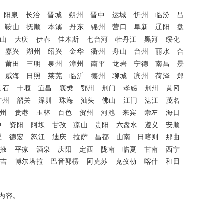
阳泉
长治
晋城
朔州
晋中
运城
忻州
临汾
吕
鞍山
抚顺
本溪
丹东
锦州
营口
阜新
辽阳
盘
鸭山
大庆
伊春
佳木斯
七台河
牡丹江
黑河
绥化
嘉兴
湖州
绍兴
金华
衢州
舟山
台州
丽水
合
莆田
三明
泉州
漳州
南平
龙岩
宁德
南昌
景
威海
日照
莱芜
临沂
德州
聊城
滨州
荷泽
郑
黄石
十堰
宜昌
襄樊
鄂州
荆门
孝感
荆州
黄冈
广州
韶关
深圳
珠海
汕头
佛山
江门
湛江
茂名
钦州
贵港
玉林
百色
贺州
河池
来宾
崇左
海口
中
资阳
阿坝
甘孜
凉山
贵阳
六盘水
遵义
安顺
理
德宏
怒江
迪庆
拉萨
昌都
山南
日喀则
那曲
张掖
平凉
酒泉
庆阳
定西
陇南
临夏
甘南
西宁
昌吉
博尔塔拉
巴音郭楞
阿克苏
克孜勒
喀什
和田
内容。