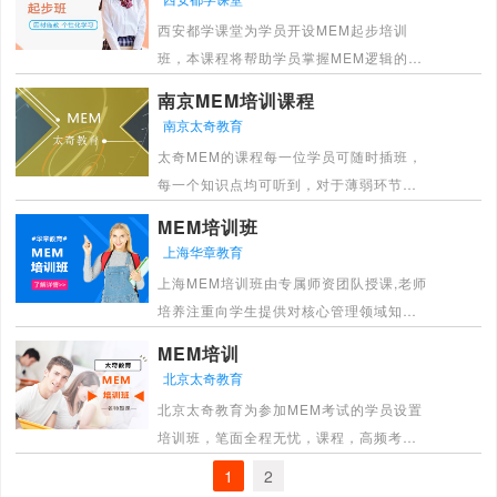
[详情]
西安都学课堂为学员开设MEM起步培训
班，本课程将帮助学员掌握MEM逻辑的考
试大纲，由浅到深。由循序渐进详细讲
南京MEM培训课程
解，学员更能接收。消化知识点。
南京太奇教育
[详情]
太奇MEM的课程每一位学员可随时插班，
每一个知识点均可听到，对于薄弱环节可
听两遍以上面授，直播、录播随意多轮补
MEM培训班
充
上海华章教育
[详情]
上海MEM培训班由专属师资团队授课,老师
培养注重向学生提供对核心管理领域知识
的理解,并且注重向学生提供对内在的和共
MEM培训
同的管理知识的理解,更好的帮助学员以的
北京太奇教育
状态应对MEM联考.
北京太奇教育为参加MEM考试的学员设置
[详情]
培训班，笔面全程无忧，课程，高频考
点，精准题型，高校资源，一对一全真模
1
2
拟面试密训，定向私密院校人脉资源，精