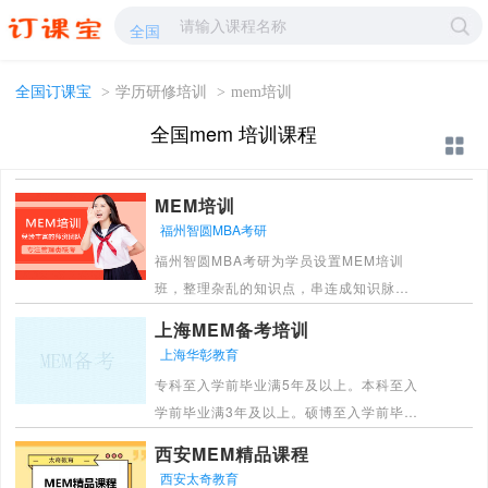
mem培训-mem学校哪家好?-订课宝
全国
全国订课宝
>
学历研修培训
>
mem培训
全国mem 培训课程
MEM培训
福州智圆MBA考研
福州智圆MBA考研为学员设置MEM培训
班，整理杂乱的知识点，串连成知识脉
络，让所学知识点畅通的运行在脑海中，
上海MEM备考培训
针对性辅导、个性化学习方式、学习方
上海华彰教育
法、知识点、解题技能、解题方法，实行
专科至入学前毕业满5年及以上。本科至入
每次考试必分析、必总结，帮助学员顺利
学前毕业满3年及以上。硕博至入学前毕业
通过考试。
满2年及以上。海外留学需要教育部认证的
[详情]
西安MEM精品课程
学历证书。
西安太奇教育