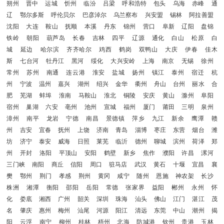
朔州
晋中
运城
忻州
临汾
吕梁
呼和浩特
包头
乌海
赤峰
通
辽
鄂尔多斯
呼伦贝尔
巴彦淖尔
乌兰察布
兴安盟
锡林
阿拉善盟
沈阳
大连
鞍山
抚顺
本溪
丹东
锦州
营口
阜新
辽阳
盘锦
铁岭
朝阳
葫芦岛
长春
吉林
四平
辽源
通化
白山
松原
白
城
延边
哈尔滨
齐齐哈尔
鸡西
鹤岗
双鸭山
大庆
伊春
佳木
斯
七台河
牡丹江
黑河
绥化
大兴安岭
上海
南京
无锡
徐州
常州
苏州
南通
连云港
淮安
盐城
扬州
镇江
泰州
宿迁
杭
州
宁波
温州
嘉兴
湖州
绍兴
金华
衢州
舟山
台州
丽水
合
肥
芜湖
蚌埠
淮南
马鞍山
淮北
铜陵
安庆
黄山
滁州
阜阳
宿州
巢湖
六安
亳州
池州
宣城
福州
厦门
莆田
三明
泉州
漳州
南平
龙岩
宁德
南昌
景德镇
萍乡
九江
新余
鹰潭
赣
州
吉安
宜春
抚州
上饶
济南
青岛
淄博
枣庄
东营
烟台
潍
坊
济宁
泰安
威海
日照
莱芜
临沂
德州
聊城
滨州
荷泽
郑
州
开封
洛阳
平顶山
安阳
鹤壁
新乡
焦作
濮阳
许昌
漯河
三门峡
南阳
商丘
信阳
周口
驻马店
武汉
黄石
十堰
宜昌
襄
樊
鄂州
荆门
孝感
荆州
黄冈
咸宁
随州
恩施
神农架
长沙
株洲
湘潭
衡阳
邵阳
岳阳
常德
张家界
益阳
郴州
永州
怀
化
娄底
湘西
广州
韶关
深圳
珠海
汕头
佛山
江门
湛江
茂
名
肇庆
惠州
梅州
汕尾
河源
阳江
清远
东莞
中山
潮州
揭
阳
云浮
南宁
柳州
桂林
梧州
北海
防城港
钦州
贵港
玉林