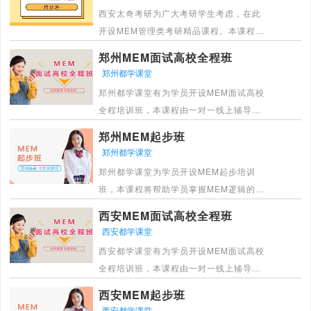
[详情]
西安太奇考研为广大考研学生考虑，在此
开设MEM管理类考研精品课程。本课程涉
及MEM全部知识，经过老师的细心讲解，
郑州MEM面试高校全程班
让学生掌握考试的重点，突破难点，成功
郑州都学课堂
通过考试。
郑州都学课堂有为学员开设MEM面试高校
[详情]
全程培训班，本课程由一对一线上辅导，
帮助学员务实基础，更显专业，通过有保
郑州MEM起步班
障！
郑州都学课堂
[详情]
郑州都学课堂为学员开设MEM起步培训
班，本课程将帮助学员掌握MEM逻辑的考
试大纲，由浅到深。由循序渐进详细讲
西安MEM面试高校全程班
解，学员更能接收。消化知识点。
西安都学课堂
[详情]
西安都学课堂有为学员开设MEM面试高校
全程培训班，本课程由一对一线上辅导，
帮助学员务实基础，更显专业，通过有保
西安MEM起步班
障！
西安都学课堂