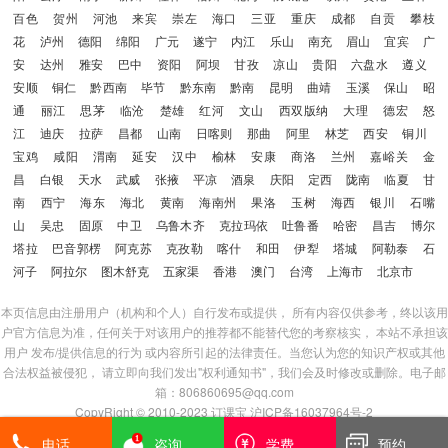
百色
贺州
河池
来宾
崇左
海口
三亚
重庆
成都
自贡
攀枝
花
泸州
德阳
绵阳
广元
遂宁
内江
乐山
南充
眉山
宜宾
广
安
达州
雅安
巴中
资阳
阿坝
甘孜
凉山
贵阳
六盘水
遵义
安顺
铜仁
黔西南
毕节
黔东南
黔南
昆明
曲靖
玉溪
保山
昭
通
丽江
思茅
临沧
楚雄
红河
文山
西双版纳
大理
德宏
怒
江
迪庆
拉萨
昌都
山南
日喀则
那曲
阿里
林芝
西安
铜川
宝鸡
咸阳
渭南
延安
汉中
榆林
安康
商洛
兰州
嘉峪关
金
昌
白银
天水
武威
张掖
平凉
酒泉
庆阳
定西
陇南
临夏
甘
南
西宁
海东
海北
黄南
海南州
果洛
玉树
海西
银川
石嘴
山
吴忠
固原
中卫
乌鲁木齐
克拉玛依
吐鲁番
哈密
昌吉
博尔
塔拉
巴音郭楞
阿克苏
克孜勒
喀什
和田
伊犁
塔城
阿勒泰
石
河子
阿拉尔
图木舒克
五家渠
香港
澳门
台湾
上海市
北京市
本页信息由注册用户（机构和个人）自行发布或提供， 所有内容仅供参考，终以该用
户官方信息为准，任何关于对该用户的推荐都不能替代您的考察核实， 本站不承担该
用户 发布/提供信息的行为 或内容所引起的法律责任。当您认为您的知识产权或其他
合法权益被侵犯， 请立即向我们发出"权利通知书"，我们会及时修改或删除。电子邮
箱：806860695@qq.com
CopyRight © 2010-2023
订课宝
沪ICP备16037964号-2
登陆
|
注册
|
免责声明
|
版权/投诉
电话
咨询
学费
预约