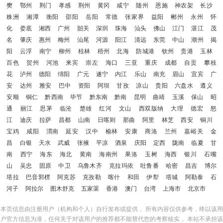
樊
鄂州
荆门
孝感
荆州
黄冈
咸宁
随州
恩施
神农架
长沙
株洲
湘潭
衡阳
邵阳
岳阳
常德
张家界
益阳
郴州
永州
怀
化
娄底
湘西
广州
韶关
深圳
珠海
汕头
佛山
江门
湛江
茂
名
肇庆
惠州
梅州
汕尾
河源
阳江
清远
东莞
中山
潮州
揭
阳
云浮
南宁
柳州
桂林
梧州
北海
防城港
钦州
贵港
玉林
百色
贺州
河池
来宾
崇左
海口
三亚
重庆
成都
自贡
攀枝
花
泸州
德阳
绵阳
广元
遂宁
内江
乐山
南充
眉山
宜宾
广
安
达州
雅安
巴中
资阳
阿坝
甘孜
凉山
贵阳
六盘水
遵义
安顺
铜仁
黔西南
毕节
黔东南
黔南
昆明
曲靖
玉溪
保山
昭
通
丽江
思茅
临沧
楚雄
红河
文山
西双版纳
大理
德宏
怒
江
迪庆
拉萨
昌都
山南
日喀则
那曲
阿里
林芝
西安
铜川
宝鸡
咸阳
渭南
延安
汉中
榆林
安康
商洛
兰州
嘉峪关
金
昌
白银
天水
武威
张掖
平凉
酒泉
庆阳
定西
陇南
临夏
甘
南
西宁
海东
海北
黄南
海南州
果洛
玉树
海西
银川
石嘴
山
吴忠
固原
中卫
乌鲁木齐
克拉玛依
吐鲁番
哈密
昌吉
博尔
塔拉
巴音郭楞
阿克苏
克孜勒
喀什
和田
伊犁
塔城
阿勒泰
石
河子
阿拉尔
图木舒克
五家渠
香港
澳门
台湾
上海市
北京市
本页信息由注册用户（机构和个人）自行发布或提供， 所有内容仅供参考，终以该用
户官方信息为准，任何关于对该用户的推荐都不能替代您的考察核实， 本站不承担该