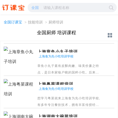
厨师培训-厨师学校哪家好?-订课宝
全国
全国订课宝
>
技能培训
>
厨师培训
全国厨师 培训课程
上海章鱼小丸子培训
上海食为先小吃培训学校
章鱼小丸子素有皮酥肉嫩、味美价廉之特
点，是日本家喻户晓的国粹小吃。后来，
章鱼小丸子在东南亚各地区流行起来，成
上海粤菜课程培训
为各地区的新兴食品之一。
上海食为先小吃培训学校
[详情]
想学习粤菜就来上海食为先小吃培训学校,
有多年专注餐饮技术，拥有丰富传授经
验，保障教学质量。经验丰富的师傅指
上海湖南大碗菜培训
导，标准化实训流程，少走弯路。教理