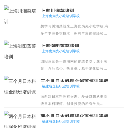
称，并以别具一格的烹调方法和浓郁的地
上海川湘菜培训
方风味闻名，融会了东南西北各方的特
上海食为先小吃培训学校
点，博采众家之长，善于吸收和创新。
想学习川湘菜就来上海食为先小吃学校,有
[详情]
多年专注餐饮技术，拥有丰富传授经验，
保障教学质量。经验丰富的师傅指导，标
上海浏阳蒸菜培训
准化实训流程，少走弯路。
上海食为先小吃培训学校
[详情]
浏阳蒸菜是一道湖南的传统名吃，属于湘
菜，含油脂少、热量低，易于消化吸收。
蒸制过程中以水渗热、阴阳共济，清淡养
三个月日本料理全能班培训课程
胃。浏阳独特的气候地理环境蕴植出的天
福建省烹饪职业培训学校
然食材，含有丰富的蛋白质、微量元素、
面向对日本料理有兴趣、爱好或想从事高
维生素等营养物质。
级日本料理师、创业投资的所有学员
[详情]
[详情]
两个月日本料理强化班培训课程
福建省烹饪职业培训学校