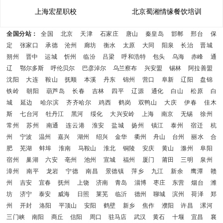
上海宏星职校
北京蜀湘情缘餐饮培训
全国分站：
全国
北京
天津
石家庄
唐山
秦皇岛
邯郸
邢台
保
定
张家口
承德
沧州
廊坊
衡水
太原
大同
阳泉
长治
晋城
朔州
晋中
运城
忻州
临汾
吕梁
呼和浩特
包头
乌海
赤峰
通
辽
鄂尔多斯
呼伦贝尔
巴彦淖尔
乌兰察布
兴安盟
锡林
阿拉善盟
沈阳
大连
鞍山
抚顺
本溪
丹东
锦州
营口
阜新
辽阳
盘锦
铁岭
朝阳
葫芦岛
长春
吉林
四平
辽源
通化
白山
松原
白
城
延边
哈尔滨
齐齐哈尔
鸡西
鹤岗
双鸭山
大庆
伊春
佳木
斯
七台河
牡丹江
黑河
绥化
大兴安岭
上海
南京
无锡
徐州
常州
苏州
南通
连云港
淮安
盐城
扬州
镇江
泰州
宿迁
杭
州
宁波
温州
嘉兴
湖州
绍兴
金华
衢州
舟山
台州
丽水
合
肥
芜湖
蚌埠
淮南
马鞍山
淮北
铜陵
安庆
黄山
滁州
阜阳
宿州
巢湖
六安
亳州
池州
宣城
福州
厦门
莆田
三明
泉州
漳州
南平
龙岩
宁德
南昌
景德镇
萍乡
九江
新余
鹰潭
赣
州
吉安
宜春
抚州
上饶
济南
青岛
淄博
枣庄
东营
烟台
潍
坊
济宁
泰安
威海
日照
莱芜
临沂
德州
聊城
滨州
荷泽
郑
州
开封
洛阳
平顶山
安阳
鹤壁
新乡
焦作
濮阳
许昌
漯河
三门峡
南阳
商丘
信阳
周口
驻马店
武汉
黄石
十堰
宜昌
襄