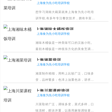
上海食为先小吃培训学校
论，重实践，反复练习，学会。
想学习湖南大碗菜就来上海食为先小吃培
[详情]
训学校,有多年专注餐饮技术，拥有丰富传
授经验，保障教学质量。经验丰富的师傅
上海湘味木桶饭培训
指导，标准化实训流程，少走弯路。教理
上海食为先小吃培训学校
论，重实践，反复练习，学会。
湘味木桶饭是一种美味可口的汉族小吃。
[详情]
最初木桶饭是一种很东方化的美食烹调方
法，并逐渐流行。一般会在木桶中加入其
上海湘菜培训
它美食，不仅外观好看，而且味道也非常
上海食为先小吃培训学校
鲜美，现在已经成为一种被广泛使用和接
湘菜制作精细，用料上比较广泛，口味多
受的中国式烹调主食方法。
变，品种繁多；色泽上油重色浓，讲求实
[详情]
惠；品味上注重香辣、香鲜、软嫩；制法
上海川菜课程培训
上以煨、炖、腊、蒸、炒诸法见称。
上海食为先小吃培训学校
[详情]
川菜取材广泛，调味多变，菜式多样，口
味清鲜，醇浓并重，以善用麻辣调味著