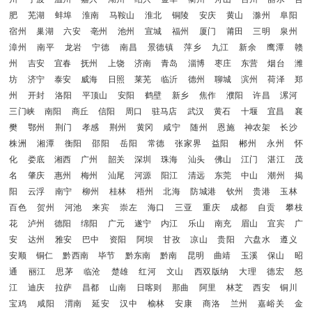
肥
芜湖
蚌埠
淮南
马鞍山
淮北
铜陵
安庆
黄山
滁州
阜阳
宿州
巢湖
六安
亳州
池州
宣城
福州
厦门
莆田
三明
泉州
漳州
南平
龙岩
宁德
南昌
景德镇
萍乡
九江
新余
鹰潭
赣
州
吉安
宜春
抚州
上饶
济南
青岛
淄博
枣庄
东营
烟台
潍
坊
济宁
泰安
威海
日照
莱芜
临沂
德州
聊城
滨州
荷泽
郑
州
开封
洛阳
平顶山
安阳
鹤壁
新乡
焦作
濮阳
许昌
漯河
三门峡
南阳
商丘
信阳
周口
驻马店
武汉
黄石
十堰
宜昌
襄
樊
鄂州
荆门
孝感
荆州
黄冈
咸宁
随州
恩施
神农架
长沙
株洲
湘潭
衡阳
邵阳
岳阳
常德
张家界
益阳
郴州
永州
怀
化
娄底
湘西
广州
韶关
深圳
珠海
汕头
佛山
江门
湛江
茂
名
肇庆
惠州
梅州
汕尾
河源
阳江
清远
东莞
中山
潮州
揭
阳
云浮
南宁
柳州
桂林
梧州
北海
防城港
钦州
贵港
玉林
百色
贺州
河池
来宾
崇左
海口
三亚
重庆
成都
自贡
攀枝
花
泸州
德阳
绵阳
广元
遂宁
内江
乐山
南充
眉山
宜宾
广
安
达州
雅安
巴中
资阳
阿坝
甘孜
凉山
贵阳
六盘水
遵义
安顺
铜仁
黔西南
毕节
黔东南
黔南
昆明
曲靖
玉溪
保山
昭
通
丽江
思茅
临沧
楚雄
红河
文山
西双版纳
大理
德宏
怒
江
迪庆
拉萨
昌都
山南
日喀则
那曲
阿里
林芝
西安
铜川
宝鸡
咸阳
渭南
延安
汉中
榆林
安康
商洛
兰州
嘉峪关
金