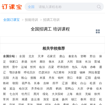
招调工培训-招调工学校哪家好?-订课宝
全国
全国订课宝
>
技能培训
>
招调工培训
全国招调工 培训课程
相关学校推荐
全国分站：
全国
北京
天津
石家庄
唐山
秦皇岛
邯郸
邢台
保
定
张家口
承德
沧州
廊坊
衡水
太原
大同
阳泉
长治
晋城
朔州
晋中
运城
忻州
临汾
吕梁
呼和浩特
包头
乌海
赤峰
通
辽
鄂尔多斯
呼伦贝尔
巴彦淖尔
乌兰察布
兴安盟
锡林
阿拉善盟
沈阳
大连
鞍山
抚顺
本溪
丹东
锦州
营口
阜新
辽阳
盘锦
铁岭
朝阳
葫芦岛
长春
吉林
四平
辽源
通化
白山
松原
白
城
延边
哈尔滨
齐齐哈尔
鸡西
鹤岗
双鸭山
大庆
伊春
佳木
斯
七台河
牡丹江
黑河
绥化
大兴安岭
上海
南京
无锡
徐州
常州
苏州
南通
连云港
淮安
盐城
扬州
镇江
泰州
宿迁
杭
州
宁波
温州
嘉兴
湖州
绍兴
金华
衢州
舟山
台州
丽水
合