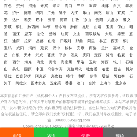
百色
贺州
河池
来宾
崇左
海口
三亚
重庆
成都
自贡
攀枝
花
泸州
德阳
绵阳
广元
遂宁
内江
乐山
南充
眉山
宜宾
广
安
达州
雅安
巴中
资阳
阿坝
甘孜
凉山
贵阳
六盘水
遵义
安顺
铜仁
黔西南
毕节
黔东南
黔南
昆明
曲靖
玉溪
保山
昭
通
丽江
思茅
临沧
楚雄
红河
文山
西双版纳
大理
德宏
怒
江
迪庆
拉萨
昌都
山南
日喀则
那曲
阿里
林芝
西安
铜川
宝鸡
咸阳
渭南
延安
汉中
榆林
安康
商洛
兰州
嘉峪关
金
昌
白银
天水
武威
张掖
平凉
酒泉
庆阳
定西
陇南
临夏
甘
南
西宁
海东
海北
黄南
海南州
果洛
玉树
海西
银川
石嘴
山
吴忠
固原
中卫
乌鲁木齐
克拉玛依
吐鲁番
哈密
昌吉
博尔
塔拉
巴音郭楞
阿克苏
克孜勒
喀什
和田
伊犁
塔城
阿勒泰
石
河子
阿拉尔
图木舒克
五家渠
香港
澳门
台湾
上海市
北京市
本页信息由注册用户（机构和个人）自行发布或提供， 所有内容仅供参考，终以该用
户官方信息为准，任何关于对该用户的推荐都不能替代您的考察核实， 本站不承担该
用户 发布/提供信息的行为 或内容所引起的法律责任。当您认为您的知识产权或其他
合法权益被侵犯， 请立即向我们发出"权利通知书"，我们会及时修改或删除。电子邮
箱：806860695@qq.com
CopyRight © 2010-2023
订课宝
沪ICP备16037964号-2
登陆
|
注册
|
免责声明
|
版权/投诉
电话
咨询
学费
预约