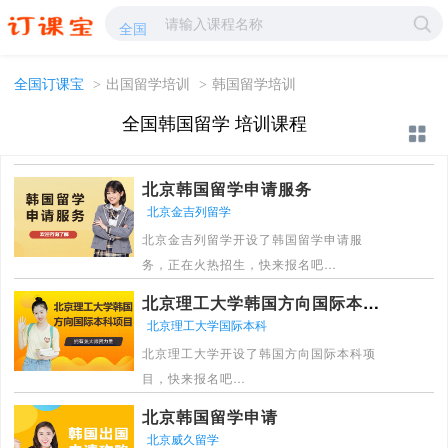
韩国留学培训-韩国留学学校哪家好?-订课宝
全国
全国订课宝
>
出国留学培训
>
韩国留学培训
全国韩国留学 培训课程
北京韩国留学申请服务
北京金吉列留学
北京金吉列留学开设了韩国留学申请服
务，正在火热招生，快来报名吧
[详情]
北京理工大学韩国方向国际本科项目
北京理工大学国际本科
北京理工大学开设了韩国方向国际本科项
目，快来报名吧
[详情]
北京韩国留学申请
北京威久留学