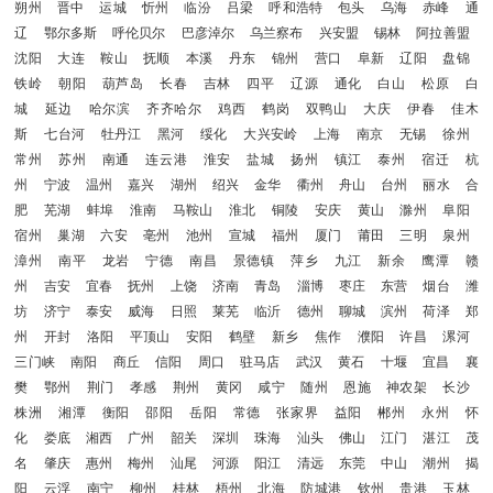
朔州
晋中
运城
忻州
临汾
吕梁
呼和浩特
包头
乌海
赤峰
通
辽
鄂尔多斯
呼伦贝尔
巴彦淖尔
乌兰察布
兴安盟
锡林
阿拉善盟
沈阳
大连
鞍山
抚顺
本溪
丹东
锦州
营口
阜新
辽阳
盘锦
铁岭
朝阳
葫芦岛
长春
吉林
四平
辽源
通化
白山
松原
白
城
延边
哈尔滨
齐齐哈尔
鸡西
鹤岗
双鸭山
大庆
伊春
佳木
斯
七台河
牡丹江
黑河
绥化
大兴安岭
上海
南京
无锡
徐州
常州
苏州
南通
连云港
淮安
盐城
扬州
镇江
泰州
宿迁
杭
州
宁波
温州
嘉兴
湖州
绍兴
金华
衢州
舟山
台州
丽水
合
肥
芜湖
蚌埠
淮南
马鞍山
淮北
铜陵
安庆
黄山
滁州
阜阳
宿州
巢湖
六安
亳州
池州
宣城
福州
厦门
莆田
三明
泉州
漳州
南平
龙岩
宁德
南昌
景德镇
萍乡
九江
新余
鹰潭
赣
州
吉安
宜春
抚州
上饶
济南
青岛
淄博
枣庄
东营
烟台
潍
坊
济宁
泰安
威海
日照
莱芜
临沂
德州
聊城
滨州
荷泽
郑
州
开封
洛阳
平顶山
安阳
鹤壁
新乡
焦作
濮阳
许昌
漯河
三门峡
南阳
商丘
信阳
周口
驻马店
武汉
黄石
十堰
宜昌
襄
樊
鄂州
荆门
孝感
荆州
黄冈
咸宁
随州
恩施
神农架
长沙
株洲
湘潭
衡阳
邵阳
岳阳
常德
张家界
益阳
郴州
永州
怀
化
娄底
湘西
广州
韶关
深圳
珠海
汕头
佛山
江门
湛江
茂
名
肇庆
惠州
梅州
汕尾
河源
阳江
清远
东莞
中山
潮州
揭
阳
云浮
南宁
柳州
桂林
梧州
北海
防城港
钦州
贵港
玉林