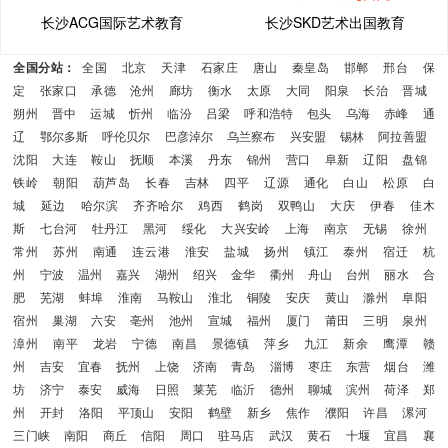
长沙ACG国际艺术教育
长沙SKD艺术出国教育
全国分站：
全国
北京
天津
石家庄
唐山
秦皇岛
邯郸
邢台
保
定
张家口
承德
沧州
廊坊
衡水
太原
大同
阳泉
长治
晋城
朔州
晋中
运城
忻州
临汾
吕梁
呼和浩特
包头
乌海
赤峰
通
辽
鄂尔多斯
呼伦贝尔
巴彦淖尔
乌兰察布
兴安盟
锡林
阿拉善盟
沈阳
大连
鞍山
抚顺
本溪
丹东
锦州
营口
阜新
辽阳
盘锦
铁岭
朝阳
葫芦岛
长春
吉林
四平
辽源
通化
白山
松原
白
城
延边
哈尔滨
齐齐哈尔
鸡西
鹤岗
双鸭山
大庆
伊春
佳木
斯
七台河
牡丹江
黑河
绥化
大兴安岭
上海
南京
无锡
徐州
常州
苏州
南通
连云港
淮安
盐城
扬州
镇江
泰州
宿迁
杭
州
宁波
温州
嘉兴
湖州
绍兴
金华
衢州
舟山
台州
丽水
合
肥
芜湖
蚌埠
淮南
马鞍山
淮北
铜陵
安庆
黄山
滁州
阜阳
宿州
巢湖
六安
亳州
池州
宣城
福州
厦门
莆田
三明
泉州
漳州
南平
龙岩
宁德
南昌
景德镇
萍乡
九江
新余
鹰潭
赣
州
吉安
宜春
抚州
上饶
济南
青岛
淄博
枣庄
东营
烟台
潍
坊
济宁
泰安
威海
日照
莱芜
临沂
德州
聊城
滨州
荷泽
郑
州
开封
洛阳
平顶山
安阳
鹤壁
新乡
焦作
濮阳
许昌
漯河
三门峡
南阳
商丘
信阳
周口
驻马店
武汉
黄石
十堰
宜昌
襄