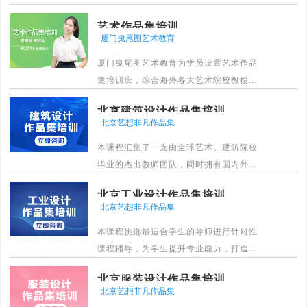
一对一辅导，零基础也能快速打磨高竞争
艺术作品集培训
力留学申请作品集。
厦门曳尾图艺术教育
[详情]
厦门曳尾图艺术教育为学员设置艺术作品
集培训班，综合海外各大艺术院校教授以
及学生的教学方法以及课程体系，培养学
北京建筑设计作品集培训
生的创造思维和能力，由中外著名设计师
北京艺想非凡作品集
和艺术家担任教师，走在艺术前沿并拥有
本课程汇集了一支由全球艺术、建筑院校
艺术设计师们的交流圈，针对每个学生制
毕业的杰出教师团队，同时拥有国内外知
定方案，发掘学生的个人能力，帮助学生
名专家教授组成的专业力量，共同为学生
建立良好的艺术观念，顺利申请艺术院
北京工业设计作品集培训
专业水平进行评估及课程总体规划。
校。
北京艺想非凡作品集
[详情]
[详情]
本课程挑选最适合学生的导师进行针对性
课程辅导，为学生提升专业能力，打造核
心竞争力，冲击理想院校。
北京服装设计作品集培训
[详情]
北京艺想非凡作品集