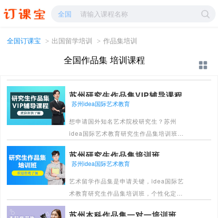
作品集培训-作品集学校哪家好?-订课宝
全国
全国订课宝
>
出国留学培训
>
作品集培训
全国作品集 培训课程
苏州研究生作品集VIP辅导课程
苏州idea国际艺术教育
想申请国外知名艺术院校研究生？苏州
idea国际艺术教育研究生作品集培训班，
多维度教学帮你打造亮眼作品集，专业导
苏州研究生作品集培训班
师助力轻松脱颖而出。
苏州idea国际艺术教育
[详情]
艺术留学作品集是申请关键，idea国际艺
术教育研究生作品集培训班，个性化定制
课程，海归导师全程辅导，还有海外资源
苏州本科作品集一对一培训班
加持，帮你打造高质量申校作品集圆梦知