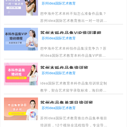
苏州idea国际艺术教育
名院校。
想申海外艺术本科不知怎么准备作品集？
[详情]
苏州idea国际艺术教育推出一对一培训，
全流程指导打造优质作品集，适配院校录
苏州本科作品集VIP培训课程
取标准，大幅提升offer通过。
苏州idea国际艺术教育
[详情]
想申海外艺术本科怕作品集没竞争力？苏
州idea国际艺术教育本科作品集VIP班，
贴合院校偏好定制辅导，多模块教学助你
苏州本科作品集培训班
高效打造亮眼作品集冲梦校。
苏州idea国际艺术教育
[详情]
idea国际艺术教育本科作品集培训班定制
教学，契合艺术留学录取标准，海归师资
全流程指导，解决作品集痛点，大幅提升
苏州作品集单项目培训班
艺术留学知名院校录取成功率。
苏州idea国际艺术教育
[详情]
苏州idea国际艺术教育推出作品集单项目
培训班，12个模块全流程指导，专业导师