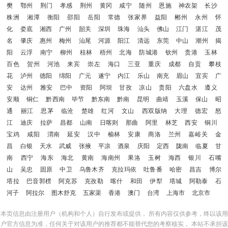
樊
鄂州
荆门
孝感
荆州
黄冈
咸宁
随州
恩施
神农架
长沙
株洲
湘潭
衡阳
邵阳
岳阳
常德
张家界
益阳
郴州
永州
怀
化
娄底
湘西
广州
韶关
深圳
珠海
汕头
佛山
江门
湛江
茂
名
肇庆
惠州
梅州
汕尾
河源
阳江
清远
东莞
中山
潮州
揭
阳
云浮
南宁
柳州
桂林
梧州
北海
防城港
钦州
贵港
玉林
百色
贺州
河池
来宾
崇左
海口
三亚
重庆
成都
自贡
攀枝
花
泸州
德阳
绵阳
广元
遂宁
内江
乐山
南充
眉山
宜宾
广
安
达州
雅安
巴中
资阳
阿坝
甘孜
凉山
贵阳
六盘水
遵义
安顺
铜仁
黔西南
毕节
黔东南
黔南
昆明
曲靖
玉溪
保山
昭
通
丽江
思茅
临沧
楚雄
红河
文山
西双版纳
大理
德宏
怒
江
迪庆
拉萨
昌都
山南
日喀则
那曲
阿里
林芝
西安
铜川
宝鸡
咸阳
渭南
延安
汉中
榆林
安康
商洛
兰州
嘉峪关
金
昌
白银
天水
武威
张掖
平凉
酒泉
庆阳
定西
陇南
临夏
甘
南
西宁
海东
海北
黄南
海南州
果洛
玉树
海西
银川
石嘴
山
吴忠
固原
中卫
乌鲁木齐
克拉玛依
吐鲁番
哈密
昌吉
博尔
塔拉
巴音郭楞
阿克苏
克孜勒
喀什
和田
伊犁
塔城
阿勒泰
石
河子
阿拉尔
图木舒克
五家渠
香港
澳门
台湾
上海市
北京市
本页信息由注册用户（机构和个人）自行发布或提供， 所有内容仅供参考，终以该用
户官方信息为准，任何关于对该用户的推荐都不能替代您的考察核实， 本站不承担该