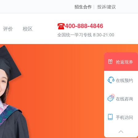
招生合作
|
投诉/建议
400-888-4846
评价
校区
全国统一学习专线 8:30-21:00

抢返现券

在线预约
1

在线咨询

手机访问