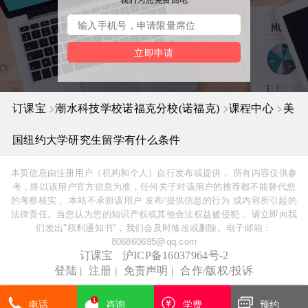
立即申请
>
>
>
订课宝
潮水科技学校诺福克分校(诺福克)
课程中心
美
国纽约大学研究生留学有什么条件
本页信息由注册用户（机构和个人）自行发布或提供， 所有内容仅供参
考，终以该用户官方信息为准，任何关于对该用户的推荐都不能替代您
的考察核实， 本站不承担该用户 发布/提供信息的行为 或内容所引起的
法律责任。当您认为您的知识产权或其他合法权益被侵犯， 请立即向我
们发出"权利通知书"，我们会及时修改或删除。电子邮箱：
806860695@qq.com
订课宝
沪ICP备16037964号-2
|
|
|
登陆
注册
免责声明
合作/版权/投诉
电话
咨询
学费
预约