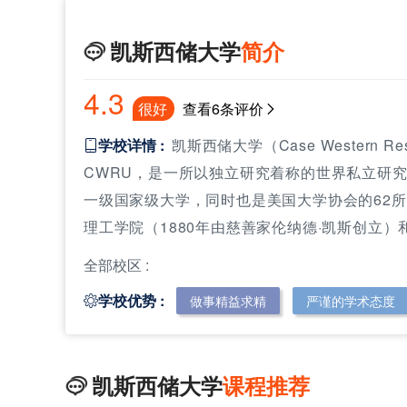
凯斯西储大学
简介

4.3
很好
查看6条评价
学校详情 :
凯斯西储大学（Case Western R

凯斯西储大学
凯斯
CWRU，是一所以独立研究着称的世界私立研
一级国家级大学，同时也是美国大学协会的62
理工学院（1880年由慈善家伦纳德·凯斯创立）和西
全部校区 :
学校优势 :
做事精益求精
严谨的学术态度

凯斯西储大学
课程推荐
