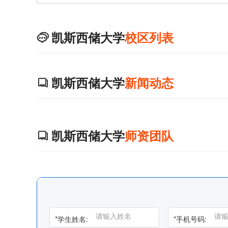
凯斯西储大学
校区列表

凯斯西储大学
新闻动态

凯斯西储大学
师资团队

*
学生姓名:
*
手机号码: