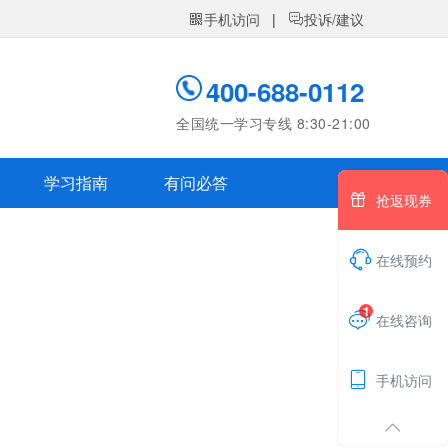
手机访问
|
投诉/建议


400-688-0112
全国统一学习专线 8:30-21:00
学习指南
有问必答

抢返现券

在线预约
1

在线咨询

手机访问