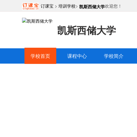
订课宝
>
培训学校
>
欢迎您！
凯斯西储大学
凯斯西储大学
学校首页
课程中心
学校简介
凯斯西储大
学校简介
精品课程
教师团
|
|