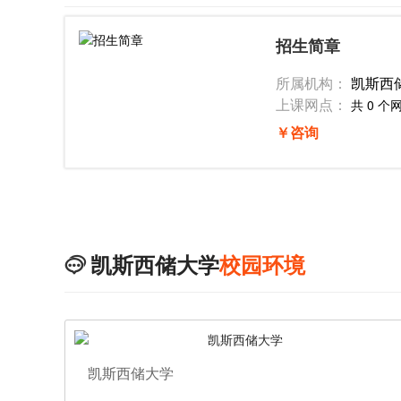
招生简章
所属机构：
凯斯西
上课网点：
共 0 个
￥咨询
凯斯西储大学
校园环境

凯斯西储大学