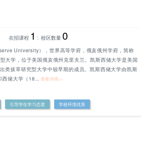
1
0
在招课程
: 校区数量
eserve University），世界高等学府，俄亥俄州学府，简称
西储大学
凯斯西储大学
究型大学，位于美国俄亥俄州克里夫兰。凯斯西储大学是美国
所出类拔萃研究型大学中较早期的成员。凯斯西储大学由凯斯
储大学（18...
查看详情>>
引导学生学习态度
学校环境优美