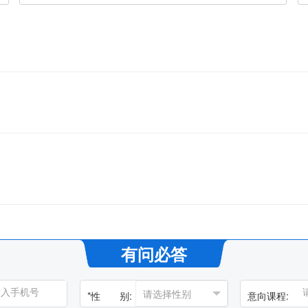
有问必答
*
性 别:
意向课程: