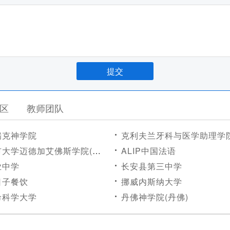
区
教师团队
瑞克神学院
克利夫兰牙科与医学助理学院林德赫斯特分校(林
学迈德加艾佛斯学院(布鲁克林)
ALIP中国法语
业中学
长安县第三中学
日子餐饮
挪威内斯纳大学
命科学大学
丹佛神学院(丹佛)