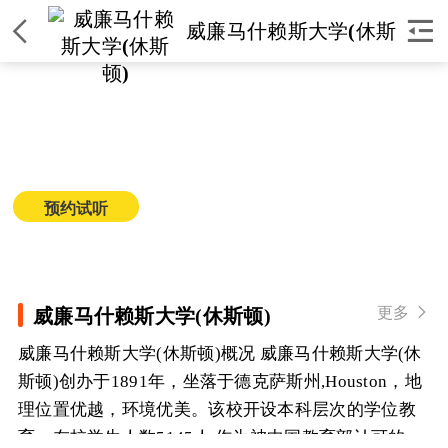


威廉马什赖斯大学(休斯
顿)
威廉马什赖斯大学(休斯顿)
简介
|
课程
|
师资
|
环境
|
校区
|
新闻
预约试听
获取课程价格
更多

威廉马什赖斯大学(休斯顿)
威廉马什赖斯大学(休斯顿)概况 威廉马什赖斯大学(休
斯顿)创办于1891年，坐落于德克萨斯州,Houston，地
理位置优越，环境优美。该校开设本科层次的学位教
育，在校学生人数5145人,作为被中国教育部认可的大