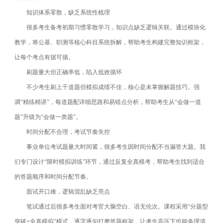
知识体系零散，缺乏系统性梳理
很多考生备考初期习惯零散学习，知识点缺乏逻辑关联。通过模块化
教学，将公基、职测等核心科目系统拆解，帮助考生构建完整知识框架，
让每个考点有据可循。
刷题量大但正确率低，陷入低效循环
不少考生刷上千道题但模拟成绩不佳，核心是未掌握解题技巧。强
调“精练精讲”，每道题配详细思路和易错点分析，帮助考生从“会做一道
题”升级为“会做一类题”。
时间分配不合理，考试节奏失控
事业单位考试题量大时间紧，很多考生因时间分配不当漏答大题。我
们专门设计“限时模拟训练”环节，通过反复全真模考，帮助考生找到适合
的答题顺序和时间分配节奏。
面试开口难，逻辑混乱缺乏亮点
笔试通过后很多考生面对考官大脑空白、语无伦次。课程采用“分题型
突破+全真模拟”模式，逐字逐句打磨答题框架，让考生高压下也能条理清