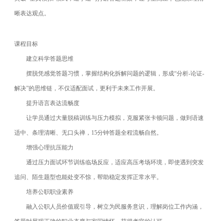
晰表达观点。
课程目标
建立科学答题思维
摆脱凭感觉答题习惯，掌握结构化拆解问题的逻辑，形成“分析-论证-
解决”的思维链，不仅适配面试，更利于未来工作开展。
提升语言表达流畅度
让学员通过大量脱稿训练与压力模拟，克服紧张卡顿问题，做到语速
适中、条理清晰、无口头禅，15分钟答题全程流畅自然。
增强心理抗压能力
通过压力面试环节训练临场反应，适应高压考场环境，即使遇到突发
追问、陌生题型也能处变不惊，帮助稳定发挥正常水平。
培养公职职业素养
融入公职人员价值观引导，树立为民服务意识，理解岗位工作内涵，