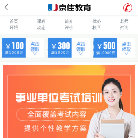
西安京佳教育的事业单位考试培训班,让学员摆脱凭感觉答题习惯,掌
握结构化拆解问题的逻辑,形成“分析-论证-解决”的思维链,不仅适配
面试,更利于未来工作开展.
首页
课程
简介
优势
老师
环境
动态
评价
校区
咨询