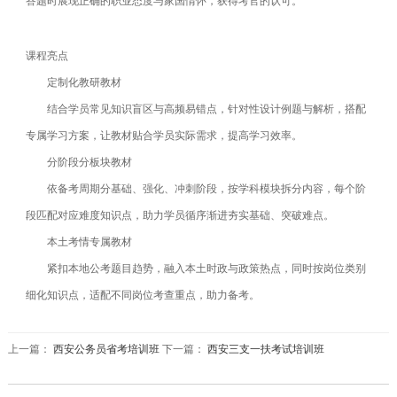
答题时展现正确的职业态度与家国情怀，获得考官的认可。
课程亮点
定制化教研教材
结合学员常见知识盲区与高频易错点，针对性设计例题与解析，搭配
专属学习方案，让教材贴合学员实际需求，提高学习效率。
分阶段分板块教材
依备考周期分基础、强化、冲刺阶段，按学科模块拆分内容，每个阶
段匹配对应难度知识点，助力学员循序渐进夯实基础、突破难点。
本土考情专属教材
紧扣本地公考题目趋势，融入本土时政与政策热点，同时按岗位类别
细化知识点，适配不同岗位考查重点，助力备考。
上一篇：
西安公务员省考培训班
下一篇：
西安三支一扶考试培训班