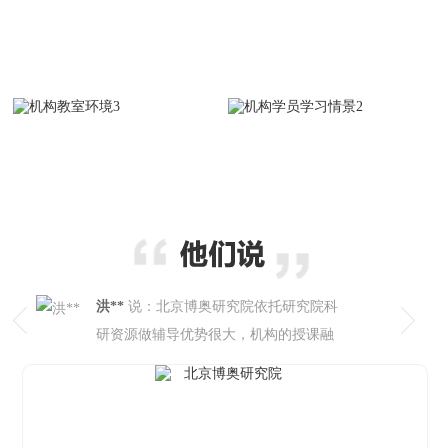
洪**
说：北京博奥研究院依托研究院科
研资源做辅导优势很大，机构的授课融
入真实项目案例，内容落地实用，督学
廖**
说：孩子是零基础过来学习AI财税
服务贴心到位，规划清晰有条理，短时
管理师的，多亏北京博奥研究院辅导，
间大幅改善孩子的学习短板，很好。
老师循序渐进授课，从入门到进阶分步
姚**
说：全程体验北京博奥研究院辅导
教学，实时跟进学习状态，有难题立马
十分满意，师资靠谱、设置的课程体系