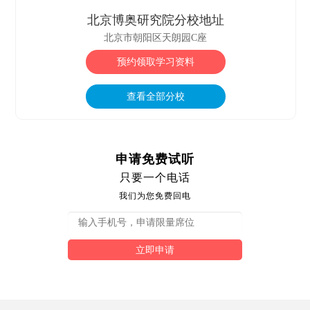
解惑，慢慢建立起学习自信。
完善，老师也不会盲目赶进度，会因材
黄**
说：身边不少同学都在北京博奥研
北京博奥研究院分校地址
施教，不管是应试提升还是专业进修，
究院辅导，这里的课程干货充足，没有
北京市朝阳区天朗园C座
选择这里都很稳妥，很推荐。
多余水课，而且老师经验丰富，擅长抓
程**
说：北京博奥研究院老师耐心又负
预约领取学习资料
高频考点，学习氛围浓厚，互相带动进
责，课前梳理框架、课后巩固复盘，依
步，整体辅导效果远超预期。
托研究院资源补充前沿知识，不只应付
懂**
说：报名北京博奥研究院没选错，
查看全部分校
考试，还能拓展行业眼界，全方位提升
教研团队专业性拉满，会根据每个人基
专业综合能力，是一家很好的机构。
础定制学习方案，日常督学到位，定期
模拟查漏补缺，原本晦涩的专业内容，
申请免费试听
跟着学慢慢就吃透了。
只要一个电话
我们为您免费回电
立即申请