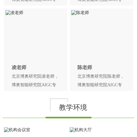
家讲师，《高效使用
家讲师，原IBM/德勤高级
DeepSeek》、《Prompt魔
咨询顾问，微软MVP（最
法书》图书作者。
有价值专家）。
凌老师
陈老师
北京博奥研究院凌老师，
北京博奥研究院陈老师，
博奥智能研究院AIGC专
博奥智能研究院AIGC专
家讲师，AI+智能办公专
家讲师，清华大学计算机
家，《AI智能办公》图书
博士，百度AI比赛教练、
教学环境
作者。
阿里云MVP。