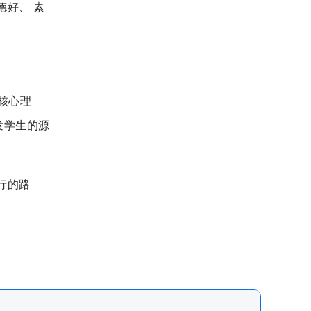
德好、 素
核心理
发学生的源
行的路