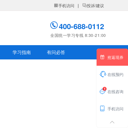
手机访问
|
投诉/建议


400-688-0112
全国统一学习专线 8:30-21:00
学习指南
有问必答

抢返现券

在线预约
1

在线咨询

手机访问