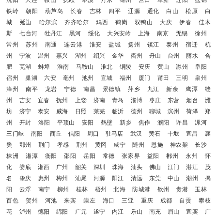
铁岭
朝阳
葫芦岛
长春
吉林
四平
辽源
通化
白山
松原
白
城
延边
哈尔滨
齐齐哈尔
鸡西
鹤岗
双鸭山
大庆
伊春
佳木
斯
七台河
牡丹江
黑河
绥化
大兴安岭
上海
南京
无锡
徐州
常州
苏州
南通
连云港
淮安
盐城
扬州
镇江
泰州
宿迁
杭
州
宁波
温州
嘉兴
湖州
绍兴
金华
衢州
舟山
台州
丽水
合
肥
芜湖
蚌埠
淮南
马鞍山
淮北
铜陵
安庆
黄山
滁州
阜阳
宿州
巢湖
六安
亳州
池州
宣城
福州
厦门
莆田
三明
泉州
漳州
南平
龙岩
宁德
南昌
景德镇
萍乡
九江
新余
鹰潭
赣
州
吉安
宜春
抚州
上饶
济南
青岛
淄博
枣庄
东营
烟台
潍
坊
济宁
泰安
威海
日照
莱芜
临沂
德州
聊城
滨州
荷泽
郑
州
开封
洛阳
平顶山
安阳
鹤壁
新乡
焦作
濮阳
许昌
漯河
三门峡
南阳
商丘
信阳
周口
驻马店
武汉
黄石
十堰
宜昌
襄
樊
鄂州
荆门
孝感
荆州
黄冈
咸宁
随州
恩施
神农架
长沙
株洲
湘潭
衡阳
邵阳
岳阳
常德
张家界
益阳
郴州
永州
怀
化
娄底
湘西
广州
韶关
深圳
珠海
汕头
佛山
江门
湛江
茂
名
肇庆
惠州
梅州
汕尾
河源
阳江
清远
东莞
中山
潮州
揭
阳
云浮
南宁
柳州
桂林
梧州
北海
防城港
钦州
贵港
玉林
百色
贺州
河池
来宾
崇左
海口
三亚
重庆
成都
自贡
攀枝
花
泸州
德阳
绵阳
广元
遂宁
内江
乐山
南充
眉山
宜宾
广