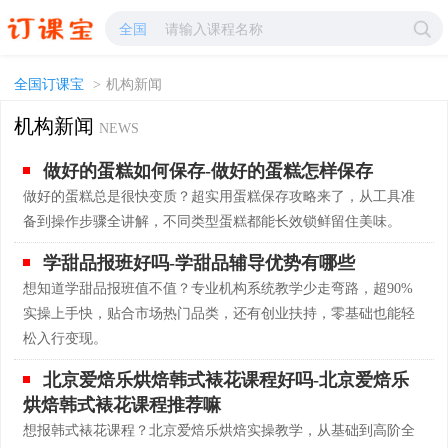
学校新闻网-招生简章-学费-报考条件-报名时间-订课宝
全国
全国订课宝
>
机构新闻
机构新闻
NEWS
做好的蛋糕如何保存-做好的蛋糕怎样保存
做好的蛋糕总是很快变质？超实用蛋糕保存攻略来了，从工具准
备到操作步骤全讲解，不同类型蛋糕都能长效锁鲜留住美味。
学甜品报班好吗-学甜品辅导优势有哪些
想知道学甜品报班值不值？专业机构系统教学少走弯路，超90%
实操上手快，贴合市场热门品类，还有创业扶持，零基础也能轻
松入行变现。
北京爱焙乐烘焙韩式裱花课程好吗-北京爱焙乐
烘焙韩式裱花课程推荐嘛
想报韩式裱花课程？北京爱焙乐烘焙实操教学，从基础到高阶全