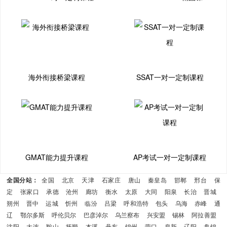
海外衔接桥梁课程
SSAT一对一定制课程
GMAT能力提升课程
AP考试一对一定制课程
全国分站：
全国
北京
天津
石家庄
唐山
秦皇岛
邯郸
邢台
保
定
张家口
承德
沧州
廊坊
衡水
太原
大同
阳泉
长治
晋城
朔州
晋中
运城
忻州
临汾
吕梁
呼和浩特
包头
乌海
赤峰
通
辽
鄂尔多斯
呼伦贝尔
巴彦淖尔
乌兰察布
兴安盟
锡林
阿拉善盟
沈阳
大连
鞍山
抚顺
本溪
丹东
锦州
营口
阜新
辽阳
盘锦