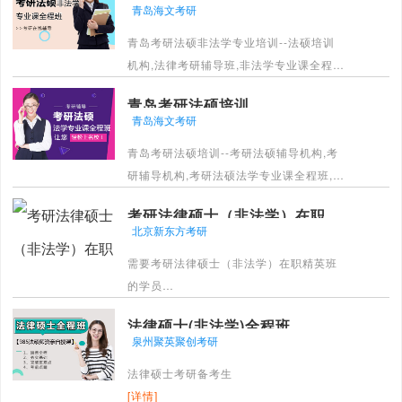
青岛海文考研
[详情]
青岛考研法硕非法学专业培训--法硕培训
机构,法律考研辅导班,非法学专业课全程
班,法律考研培训机构,考研一站式辅导解决
青岛考研法硕培训
方案,助力考研,全程答疑,高效学习方案.直
青岛海文考研
播+录播,阶段性综合讲评答疑！
青岛考研法硕培训--考研法硕辅导机构,考
[详情]
研辅导机构,考研法硕法学专业课全程班,有
专业老师带你轻松备考,经验丰富授课,高分
考研法律硕士（非法学）在职精英班
入校,专职师资为您答疑解惑.
北京新东方考研
[详情]
需要考研法律硕士（非法学）在职精英班
的学员
[详情]
法律硕士(非法学)全程班
泉州聚英聚创考研
法律硕士考研备考生
[详情]