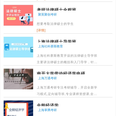
考研法律硕士全程班
聚英聚创考研
想要考取法律硕士的学生
[详情]
上海法律硕士导学班
上海社科赛斯教育
上海社科赛斯教育开设的法律硕士导学班
主要讲法律硕士的概括和入门导学，针对
于没有接触过法律硕士的学员。
南开大学劳动经济学申硕
[详情]
上海万通考研
上海万通考研专注考研辅导，开启全新学
习模式,定向辅导班,专业课师资授课,全程
复习规划精准考点答疑,实力的师资辅导,实
全能经济学
时的院校招录信息,考研上我们更专业!
上海掌腾考研
[详情]