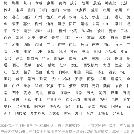
樊
鄂州
荆门
孝感
荆州
黄冈
咸宁
随州
恩施
神农架
长沙
株洲
湘潭
衡阳
邵阳
岳阳
常德
张家界
益阳
郴州
永州
怀
化
娄底
湘西
广州
韶关
深圳
珠海
汕头
佛山
江门
湛江
茂
名
肇庆
惠州
梅州
汕尾
河源
阳江
清远
东莞
中山
潮州
揭
阳
云浮
南宁
柳州
桂林
梧州
北海
防城港
钦州
贵港
玉林
百色
贺州
河池
来宾
崇左
海口
三亚
重庆
成都
自贡
攀枝
花
泸州
德阳
绵阳
广元
遂宁
内江
乐山
南充
眉山
宜宾
广
安
达州
雅安
巴中
资阳
阿坝
甘孜
凉山
贵阳
六盘水
遵义
安顺
铜仁
黔西南
毕节
黔东南
黔南
昆明
曲靖
玉溪
保山
昭
通
丽江
思茅
临沧
楚雄
红河
文山
西双版纳
大理
德宏
怒
江
迪庆
拉萨
昌都
山南
日喀则
那曲
阿里
林芝
西安
铜川
宝鸡
咸阳
渭南
延安
汉中
榆林
安康
商洛
兰州
嘉峪关
金
昌
白银
天水
武威
张掖
平凉
酒泉
庆阳
定西
陇南
临夏
甘
南
西宁
海东
海北
黄南
海南州
果洛
玉树
海西
银川
石嘴
山
吴忠
固原
中卫
乌鲁木齐
克拉玛依
吐鲁番
哈密
昌吉
博尔
塔拉
巴音郭楞
阿克苏
克孜勒
喀什
和田
伊犁
塔城
阿勒泰
石
河子
阿拉尔
图木舒克
五家渠
香港
澳门
台湾
上海市
北京市
本页信息由注册用户（机构和个人）自行发布或提供， 所有内容仅供参考，终以该用
户官方信息为准，任何关于对该用户的推荐都不能替代您的考察核实， 本站不承担该