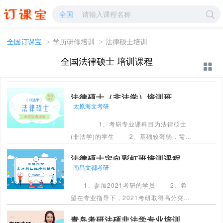
法律硕士培训-法律硕士学校哪家好?-订课宝
全国
全国订课宝
>
学历研修培训
>
法律硕士培训
全国法律硕士 培训课程
法律硕士（非法学）培训班
太原海文考研
1、考研专业课科目为法律硕士
(非法学)的学生 2、基础较薄弱，需要
从基本知识点对专业课开始进行精细学习
法律硕士定向彩虹班培训课程
的考生; 3、欲打牢知识基础，并取得
南昌文都考研
考研最终胜利的考生。
1、参加2021考研的学员 2、希
[详情]
望在专业指导下，2021考研取得高分突破
的考生 3、学习自制力较弱的考生，
青岛考研法硕非法学专业培训
希望能时时得到督促和心理疏导的学员