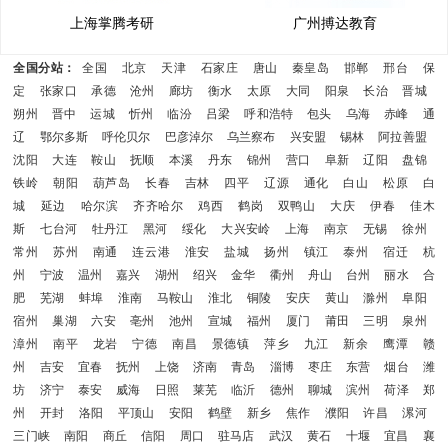
上海掌腾考研
广州搏达教育
全国分站：
全国
北京
天津
石家庄
唐山
秦皇岛
邯郸
邢台
保
定
张家口
承德
沧州
廊坊
衡水
太原
大同
阳泉
长治
晋城
朔州
晋中
运城
忻州
临汾
吕梁
呼和浩特
包头
乌海
赤峰
通
辽
鄂尔多斯
呼伦贝尔
巴彦淖尔
乌兰察布
兴安盟
锡林
阿拉善盟
沈阳
大连
鞍山
抚顺
本溪
丹东
锦州
营口
阜新
辽阳
盘锦
铁岭
朝阳
葫芦岛
长春
吉林
四平
辽源
通化
白山
松原
白
城
延边
哈尔滨
齐齐哈尔
鸡西
鹤岗
双鸭山
大庆
伊春
佳木
斯
七台河
牡丹江
黑河
绥化
大兴安岭
上海
南京
无锡
徐州
常州
苏州
南通
连云港
淮安
盐城
扬州
镇江
泰州
宿迁
杭
州
宁波
温州
嘉兴
湖州
绍兴
金华
衢州
舟山
台州
丽水
合
肥
芜湖
蚌埠
淮南
马鞍山
淮北
铜陵
安庆
黄山
滁州
阜阳
宿州
巢湖
六安
亳州
池州
宣城
福州
厦门
莆田
三明
泉州
漳州
南平
龙岩
宁德
南昌
景德镇
萍乡
九江
新余
鹰潭
赣
州
吉安
宜春
抚州
上饶
济南
青岛
淄博
枣庄
东营
烟台
潍
坊
济宁
泰安
威海
日照
莱芜
临沂
德州
聊城
滨州
荷泽
郑
州
开封
洛阳
平顶山
安阳
鹤壁
新乡
焦作
濮阳
许昌
漯河
三门峡
南阳
商丘
信阳
周口
驻马店
武汉
黄石
十堰
宜昌
襄