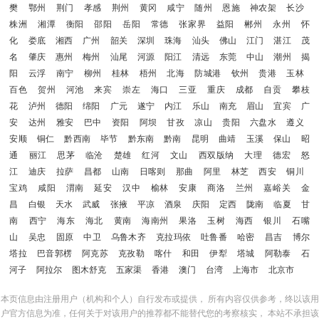
樊
鄂州
荆门
孝感
荆州
黄冈
咸宁
随州
恩施
神农架
长沙
株洲
湘潭
衡阳
邵阳
岳阳
常德
张家界
益阳
郴州
永州
怀
化
娄底
湘西
广州
韶关
深圳
珠海
汕头
佛山
江门
湛江
茂
名
肇庆
惠州
梅州
汕尾
河源
阳江
清远
东莞
中山
潮州
揭
阳
云浮
南宁
柳州
桂林
梧州
北海
防城港
钦州
贵港
玉林
百色
贺州
河池
来宾
崇左
海口
三亚
重庆
成都
自贡
攀枝
花
泸州
德阳
绵阳
广元
遂宁
内江
乐山
南充
眉山
宜宾
广
安
达州
雅安
巴中
资阳
阿坝
甘孜
凉山
贵阳
六盘水
遵义
安顺
铜仁
黔西南
毕节
黔东南
黔南
昆明
曲靖
玉溪
保山
昭
通
丽江
思茅
临沧
楚雄
红河
文山
西双版纳
大理
德宏
怒
江
迪庆
拉萨
昌都
山南
日喀则
那曲
阿里
林芝
西安
铜川
宝鸡
咸阳
渭南
延安
汉中
榆林
安康
商洛
兰州
嘉峪关
金
昌
白银
天水
武威
张掖
平凉
酒泉
庆阳
定西
陇南
临夏
甘
南
西宁
海东
海北
黄南
海南州
果洛
玉树
海西
银川
石嘴
山
吴忠
固原
中卫
乌鲁木齐
克拉玛依
吐鲁番
哈密
昌吉
博尔
塔拉
巴音郭楞
阿克苏
克孜勒
喀什
和田
伊犁
塔城
阿勒泰
石
河子
阿拉尔
图木舒克
五家渠
香港
澳门
台湾
上海市
北京市
本页信息由注册用户（机构和个人）自行发布或提供， 所有内容仅供参考，终以该用
户官方信息为准，任何关于对该用户的推荐都不能替代您的考察核实， 本站不承担该