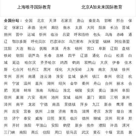
上海唯寻国际教育
北京A加未来国际教育
全国分站：
全国
北京
天津
石家庄
唐山
秦皇岛
邯郸
邢台
保
定
张家口
承德
沧州
廊坊
衡水
太原
大同
阳泉
长治
晋城
朔州
晋中
运城
忻州
临汾
吕梁
呼和浩特
包头
乌海
赤峰
通
辽
鄂尔多斯
呼伦贝尔
巴彦淖尔
乌兰察布
兴安盟
锡林
阿拉善盟
沈阳
大连
鞍山
抚顺
本溪
丹东
锦州
营口
阜新
辽阳
盘锦
铁岭
朝阳
葫芦岛
长春
吉林
四平
辽源
通化
白山
松原
白
城
延边
哈尔滨
齐齐哈尔
鸡西
鹤岗
双鸭山
大庆
伊春
佳木
斯
七台河
牡丹江
黑河
绥化
大兴安岭
上海
南京
无锡
徐州
常州
苏州
南通
连云港
淮安
盐城
扬州
镇江
泰州
宿迁
杭
州
宁波
温州
嘉兴
湖州
绍兴
金华
衢州
舟山
台州
丽水
合
肥
芜湖
蚌埠
淮南
马鞍山
淮北
铜陵
安庆
黄山
滁州
阜阳
宿州
巢湖
六安
亳州
池州
宣城
福州
厦门
莆田
三明
泉州
漳州
南平
龙岩
宁德
南昌
景德镇
萍乡
九江
新余
鹰潭
赣
州
吉安
宜春
抚州
上饶
济南
青岛
淄博
枣庄
东营
烟台
潍
坊
济宁
泰安
威海
日照
莱芜
临沂
德州
聊城
滨州
荷泽
郑
州
开封
洛阳
平顶山
安阳
鹤壁
新乡
焦作
濮阳
许昌
漯河
三门峡
南阳
商丘
信阳
周口
驻马店
武汉
黄石
十堰
宜昌
襄