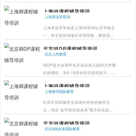
书的学生均具备全球认可的独立研究能
上海IB课程辅导培训
力。
上海美达菲双语
[详情]
上海美达菲学校是上海35所IB认证学校之
一，有丰富的IB项目管理经验，拥有训练
有素、专业且经验丰富的教师，特别适合
北京IBDP课程辅导培训
那些喜欢接受广泛课程、具有批判性思
北京上尚教育
维、写作能力、自学精神和自驱力的学
IBDP是为全球学生开设从幼儿园到大学预
生。IB课程同样要求学生们致力于社区服
科的课程，为3-19岁的学生提供智力，情
务。
感，个人发展，社会技能等方面的教育，
[详情]
上海IB课程辅导培训
使其获得学习，工作以及生存于世的各项
上海唯寻国际教育
能力。
针对不同班级学生采用针对性的教学方
[详情]
法，结合“金字塔培训体系”展开补充知识,
考试技巧，学习习惯以及内容拔高的教
北京IB课程辅导培训
学。
北京A加未来国际教育
[详情]