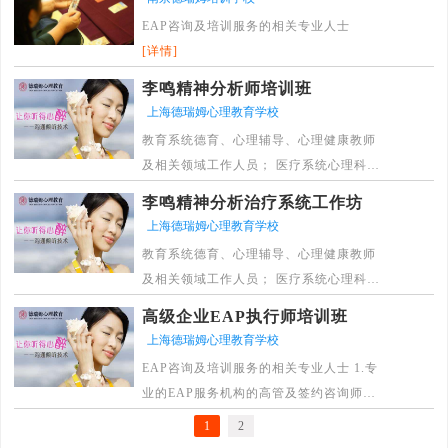
EAP咨询及培训服务的相关专业人士
[详情]
李鸣精神分析师培训班
上海德瑞姆心理教育学校
教育系统德育、心理辅导、心理健康教师
及相关领域工作人员； 医疗系统心理科、
精神科医生及相关领域工作人员； 其他从
李鸣精神分析治疗系统工作坊
事心理咨询与治疗领域工作的专业人士；
上海德瑞姆心理教育学校
愿望做自我心灵成长的非专业人士； 有志
教育系统德育、心理辅导、心理健康教师
于从事企业心理培训的心理咨询师；
及相关领域工作人员； 医疗系统心理科、
[详情]
精神科医生及相关领域工作人员； 其他从
高级企业EAP执行师培训班
事心理咨询与治疗领域工作的专业人士；
上海德瑞姆心理教育学校
愿望做自我心灵成长的非专业人士； 有志
EAP咨询及培训服务的相关专业人士 1.专
于从事企业心理培训的心理咨询师；
业的EAP服务机构的高管及签约咨询师，
[详情]
培训师 ； 2.有志开拓组织心理服务市场的
1
2
心理咨询师和心理培训师 ； 3.希望占领心