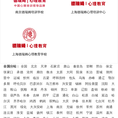
南京德瑞姆培训学校
上海德瑞姆心理培训中心
上海德瑞姆心理教育学校
全国分站：
全国
北京
天津
石家庄
唐山
秦皇岛
邯郸
邢台
保定
张家口
承德
沧州
廊坊
衡水
太原
大同
阳泉
长治
晋城
朔州
晋中
运城
忻州
临汾
吕梁
呼和浩特
包头
乌海
赤峰
通辽
鄂尔
多斯
呼伦贝尔
巴彦淖尔
乌兰察布
兴安盟
锡林
阿拉善盟
沈阳
大
连
鞍山
抚顺
本溪
丹东
锦州
营口
阜新
辽阳
盘锦
铁岭
朝
阳
葫芦岛
长春
吉林
四平
辽源
通化
白山
松原
白城
延边
哈
尔滨
齐齐哈尔
鸡西
鹤岗
双鸭山
大庆
伊春
佳木斯
七台河
牡丹
江
黑河
绥化
大兴安岭
上海
南京
无锡
徐州
常州
苏州
南通
连云港
淮安
盐城
扬州
镇江
泰州
宿迁
杭州
宁波
温州
嘉兴