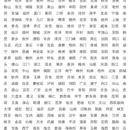
湖州
绍兴
金华
衢州
舟山
台州
丽水
合肥
芜湖
蚌埠
淮南
马
鞍山
淮北
铜陵
安庆
黄山
滁州
阜阳
宿州
巢湖
六安
亳州
池
州
宣城
福州
厦门
莆田
三明
泉州
漳州
南平
龙岩
宁德
南
昌
景德镇
萍乡
九江
新余
鹰潭
赣州
吉安
宜春
抚州
上饶
济
南
青岛
淄博
枣庄
东营
烟台
潍坊
济宁
泰安
威海
日照
莱
芜
临沂
德州
聊城
滨州
荷泽
郑州
开封
洛阳
平顶山
安阳
鹤
壁
新乡
焦作
濮阳
许昌
漯河
三门峡
南阳
商丘
信阳
周口
驻
马店
武汉
黄石
十堰
宜昌
襄樊
鄂州
荆门
孝感
荆州
黄冈
咸
宁
随州
恩施
神农架
长沙
株洲
湘潭
衡阳
邵阳
岳阳
常德
张
家界
益阳
郴州
永州
怀化
娄底
湘西
广州
韶关
深圳
珠海
汕
头
佛山
江门
湛江
茂名
肇庆
惠州
梅州
汕尾
河源
阳江
清
远
东莞
中山
潮州
揭阳
云浮
南宁
柳州
桂林
梧州
北海
防城
港
钦州
贵港
玉林
百色
贺州
河池
来宾
崇左
海口
三亚
重
庆
成都
自贡
攀枝花
泸州
德阳
绵阳
广元
遂宁
内江
乐山
南
充
眉山
宜宾
广安
达州
雅安
巴中
资阳
阿坝
甘孜
凉山
贵
阳
六盘水
遵义
安顺
铜仁
黔西南
毕节
黔东南
黔南
昆明
曲
靖
玉溪
保山
昭通
丽江
思茅
临沧
楚雄
红河
文山
西双版纳
大理
德宏
怒江
迪庆
拉萨
昌都
山南
日喀则
那曲
阿里
林芝
西安
铜川
宝鸡
咸阳
渭南
延安
汉中
榆林
安康
商洛
兰州
嘉
峪关
金昌
白银
天水
武威
张掖
平凉
酒泉
庆阳
定西
陇南
临
夏
甘南
西宁
海东
海北
黄南
海南州
果洛
玉树
海西
银川
石