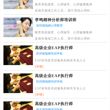
理行为学制高点的企业人力资源管理咨询
教育系统德育、心理辅导、心理健康教师
师和人力资源管理培训师 ； 4.从事企业职
及相关领域工作人员； 医疗系统心理科、
业规划服务的职业咨询师和职业规划师 ；
精神科医生及相关领域工作人员； 其他从
5.高等院校心理咨询相关专业老师及心理
李鸣精神分析师培训班
事心理咨询与治疗领域工作的专业人士；
咨询研究服务机构的专业人士； 组织内部
深圳德瑞姆心理教育
愿望做自我心灵成长的非专业人士； 有志
EAP服务相关负责人和专业人士 6.大中型
教育系统德育、心理辅导、心理健康教师
于从事企业心理培训的心理咨询师；
企业HR经理、工会主管及其他中高层管理
及相关领域工作人员； 医疗系统心理科、
[详情]
者； 7.跨国公司HR经理及内部EAP专员；
精神科医生及相关领域工作人员； 其他从
高级企业EAP执行师
[详情]
事心理咨询与治疗领域工作的专业人士；
苏州德瑞姆培训学校
愿望做自我心灵成长的非专业人士； 有志
EAP咨询及培训服务的相关专业人士
于从事企业心理培训的心理咨询师；
[详情]
[详情]
高级企业EAP执行师
杭州德瑞姆培训学校
EAP咨询及培训服务的相关专业人士
[详情]
高级企业EAP执行师
南京德瑞姆培训学校