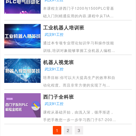
设计整套机器人工作站。
本课程主讲西门子1200与1500PLC零基
[详情]
础入门到精通应用的内容,课程中从TIA博
图软件应用、1200与1500的硬件与配
工业机器人培训班
置、数据类型和编程指令应用、用户程序
武汉91工控
结构与程序块(FB/FC/DB)应用、模拟量及
通过本专项专业理论知识学习和操作技能
高速计数与编码器功能应用、PID与定位
训练,培训对象能够掌握工业机器人编程与
控制应用、运动控制指令及项目应用、全
维护所要求的技术理论和工艺知识;具有综
面的通讯功能应用:PROFINET通讯
机器人视觉班
合分析和处理本职业高难度生产技术和关
MODBUS通讯等。
武汉91工控
键问题的能力;能够运用新技术、新工艺新
[详情]
培养目标:你可以大大提高生产的效率和自
材料、新设备进行技术革新和改造以及维
动化程度。而且非常方便的实现了与
护和调试
PLC、工业机器人、上位机等设备通讯。
[详情]
西门子全科班
深入学握图像处理原理知识与算子指令，
武汉91工控
具备使用工业相机进行相关电子零件、
课程从基础开始，由浅入深，循序渐进，
PCB电路板、字符、条形码、二维码等测
手把手教您一步一步学习西门子S7-200
量与识别的机器视觉技术。
SMART、S7-300、变频器、触摸屏、伺
1
2
3
[详情]
服步进等