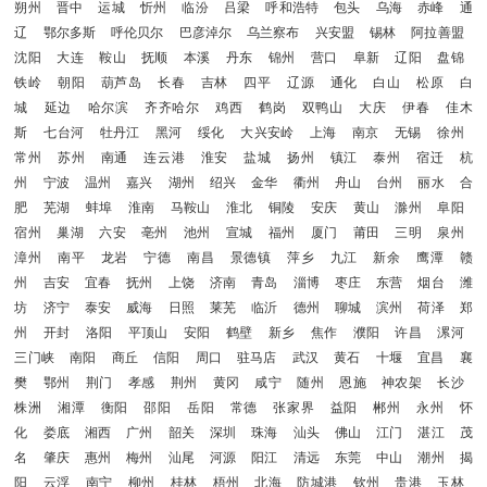
朔州
晋中
运城
忻州
临汾
吕梁
呼和浩特
包头
乌海
赤峰
通
辽
鄂尔多斯
呼伦贝尔
巴彦淖尔
乌兰察布
兴安盟
锡林
阿拉善盟
沈阳
大连
鞍山
抚顺
本溪
丹东
锦州
营口
阜新
辽阳
盘锦
铁岭
朝阳
葫芦岛
长春
吉林
四平
辽源
通化
白山
松原
白
城
延边
哈尔滨
齐齐哈尔
鸡西
鹤岗
双鸭山
大庆
伊春
佳木
斯
七台河
牡丹江
黑河
绥化
大兴安岭
上海
南京
无锡
徐州
常州
苏州
南通
连云港
淮安
盐城
扬州
镇江
泰州
宿迁
杭
州
宁波
温州
嘉兴
湖州
绍兴
金华
衢州
舟山
台州
丽水
合
肥
芜湖
蚌埠
淮南
马鞍山
淮北
铜陵
安庆
黄山
滁州
阜阳
宿州
巢湖
六安
亳州
池州
宣城
福州
厦门
莆田
三明
泉州
漳州
南平
龙岩
宁德
南昌
景德镇
萍乡
九江
新余
鹰潭
赣
州
吉安
宜春
抚州
上饶
济南
青岛
淄博
枣庄
东营
烟台
潍
坊
济宁
泰安
威海
日照
莱芜
临沂
德州
聊城
滨州
荷泽
郑
州
开封
洛阳
平顶山
安阳
鹤壁
新乡
焦作
濮阳
许昌
漯河
三门峡
南阳
商丘
信阳
周口
驻马店
武汉
黄石
十堰
宜昌
襄
樊
鄂州
荆门
孝感
荆州
黄冈
咸宁
随州
恩施
神农架
长沙
株洲
湘潭
衡阳
邵阳
岳阳
常德
张家界
益阳
郴州
永州
怀
化
娄底
湘西
广州
韶关
深圳
珠海
汕头
佛山
江门
湛江
茂
名
肇庆
惠州
梅州
汕尾
河源
阳江
清远
东莞
中山
潮州
揭
阳
云浮
南宁
柳州
桂林
梧州
北海
防城港
钦州
贵港
玉林