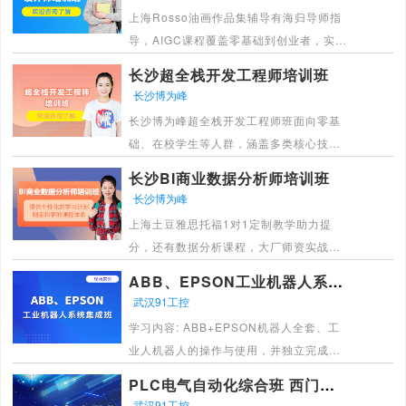
[详情]
上海Rosso油画作品集辅导有海归导师指
导，AIGC课程覆盖零基础到创业者，实战
教学+闭环培养，助力学技能、提效率、进
长沙超全栈开发工程师培训班
高薪领域。
长沙博为峰
[详情]
长沙博为峰超全栈开发工程师班面向零基
础、在校学生等人群，涵盖多类核心技
术，配讲师，有真实项目实操及推荐，助
长沙BI商业数据分析师培训班
你快速入行IT拿高薪。
长沙博为峰
[详情]
上海土豆雅思托福1对1定制教学助力提
分，还有数据分析课程，大厂师资实战教
学，掌握核心技能拿高薪，职场进阶快人
ABB、EPSON工业机器人系统集成班
一步。
武汉91工控
[详情]
学习内容: ABB+EPSON机器人全套、工
业人机器人的操作与使用，并独立完成中
小型电器项目改招，设计，调试，维护，
PLC电气自动化综合班 西门子1200/1500
机器人电气测试，知识全 面的优异者可以
武汉91工控