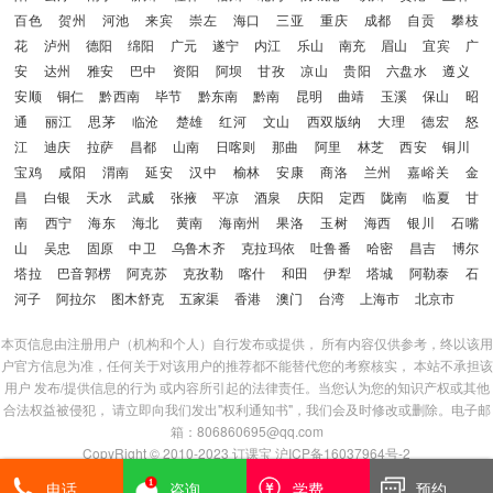
百色
贺州
河池
来宾
崇左
海口
三亚
重庆
成都
自贡
攀枝
花
泸州
德阳
绵阳
广元
遂宁
内江
乐山
南充
眉山
宜宾
广
安
达州
雅安
巴中
资阳
阿坝
甘孜
凉山
贵阳
六盘水
遵义
安顺
铜仁
黔西南
毕节
黔东南
黔南
昆明
曲靖
玉溪
保山
昭
通
丽江
思茅
临沧
楚雄
红河
文山
西双版纳
大理
德宏
怒
江
迪庆
拉萨
昌都
山南
日喀则
那曲
阿里
林芝
西安
铜川
宝鸡
咸阳
渭南
延安
汉中
榆林
安康
商洛
兰州
嘉峪关
金
昌
白银
天水
武威
张掖
平凉
酒泉
庆阳
定西
陇南
临夏
甘
南
西宁
海东
海北
黄南
海南州
果洛
玉树
海西
银川
石嘴
山
吴忠
固原
中卫
乌鲁木齐
克拉玛依
吐鲁番
哈密
昌吉
博尔
塔拉
巴音郭楞
阿克苏
克孜勒
喀什
和田
伊犁
塔城
阿勒泰
石
河子
阿拉尔
图木舒克
五家渠
香港
澳门
台湾
上海市
北京市
本页信息由注册用户（机构和个人）自行发布或提供， 所有内容仅供参考，终以该用
户官方信息为准，任何关于对该用户的推荐都不能替代您的考察核实， 本站不承担该
用户 发布/提供信息的行为 或内容所引起的法律责任。当您认为您的知识产权或其他
合法权益被侵犯， 请立即向我们发出"权利通知书"，我们会及时修改或删除。电子邮
箱：806860695@qq.com
CopyRight © 2010-2023
订课宝
沪ICP备16037964号-2
登陆
|
注册
|
免责声明
|
版权/投诉
电话
咨询
学费
预约