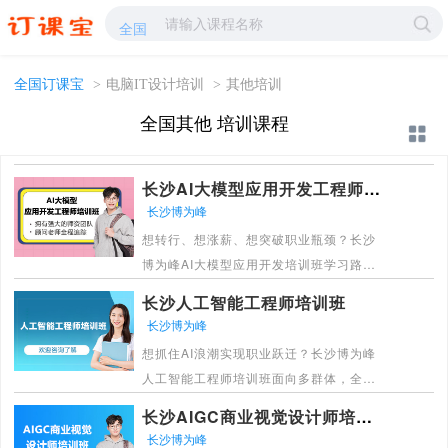
其他培训-其他学校哪家好?-订课宝
全国
全国订课宝
>
电脑IT设计培训
>
其他培训
全国其他 培训课程
长沙AI大模型应用开发工程师培训班
长沙博为峰
想转行、想涨薪、想突破职业瓶颈？长沙
博为峰AI大模型应用开发培训班学习路
径，覆盖多群体，学前沿AI技能，拿优质
长沙人工智能工程师培训班
作品集，轻松变身市场抢手复合型人才。
长沙博为峰
[详情]
想抓住AI浪潮实现职业跃迁？长沙博为峰
人工智能工程师培训班面向多群体，全链
路实战教学，还有就职陪跑服务，助你掌
长沙AIGC商业视觉设计师培训班
握硬核技能拿高薪。
长沙博为峰