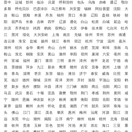
晋中
运城
忻州
临汾
吕梁
呼和浩特
包头
乌海
赤峰
通辽
鄂尔
多斯
呼伦贝尔
巴彦淖尔
乌兰察布
兴安盟
锡林
阿拉善盟
沈阳
大
连
鞍山
抚顺
本溪
丹东
锦州
营口
阜新
辽阳
盘锦
铁岭
朝
阳
葫芦岛
长春
吉林
四平
辽源
通化
白山
松原
白城
延边
哈
尔滨
齐齐哈尔
鸡西
鹤岗
双鸭山
大庆
伊春
佳木斯
七台河
牡丹
江
黑河
绥化
大兴安岭
上海
南京
无锡
徐州
常州
苏州
南通
连云港
淮安
盐城
扬州
镇江
泰州
宿迁
杭州
宁波
温州
嘉兴
湖州
绍兴
金华
衢州
舟山
台州
丽水
合肥
芜湖
蚌埠
淮南
马
鞍山
淮北
铜陵
安庆
黄山
滁州
阜阳
宿州
巢湖
六安
亳州
池
州
宣城
福州
厦门
莆田
三明
泉州
漳州
南平
龙岩
宁德
南
昌
景德镇
萍乡
九江
新余
鹰潭
赣州
吉安
宜春
抚州
上饶
济
南
青岛
淄博
枣庄
东营
烟台
潍坊
济宁
泰安
威海
日照
莱
芜
临沂
德州
聊城
滨州
荷泽
郑州
开封
洛阳
平顶山
安阳
鹤
壁
新乡
焦作
濮阳
许昌
漯河
三门峡
南阳
商丘
信阳
周口
驻
马店
武汉
黄石
十堰
宜昌
襄樊
鄂州
荆门
孝感
荆州
黄冈
咸
宁
随州
恩施
神农架
长沙
株洲
湘潭
衡阳
邵阳
岳阳
常德
张
家界
益阳
郴州
永州
怀化
娄底
湘西
广州
韶关
深圳
珠海
汕
头
佛山
江门
湛江
茂名
肇庆
惠州
梅州
汕尾
河源
阳江
清
远
东莞
中山
潮州
揭阳
云浮
南宁
柳州
桂林
梧州
北海
防城
港
钦州
贵港
玉林
百色
贺州
河池
来宾
崇左
海口
三亚
重