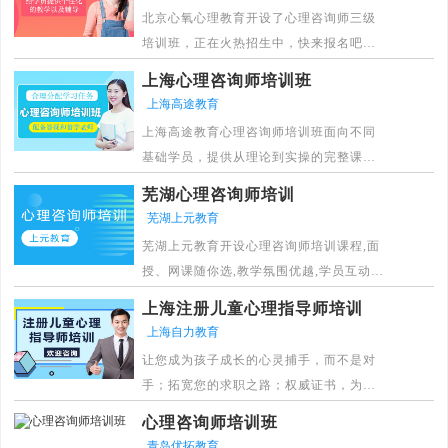
北京心氧心理教育开设了心理咨询师三级
培训班，正在火热招生中，快来报名吧！
[详情]
上海心理咨询师培训班
上海高途教育
上海高途教育心理咨询师培训班面向不同
基础学员，提供从理论到实操的完整课程
体系，涵盖诊断、咨询、测验等核心技
芜湖心理咨询师培训
能，配备专业师资和丰富资源，助力学员
芜湖上元教育
顺利进入心理咨询行业。
芜湖上元教育开设心理咨询师培训课程,面
[详情]
授、网课随你选,教学氛围优越,学员互动频
繁,班主任管家式服务,全程跟踪学习效率及
上海注册儿童心理指导师培训
学习进度。
上海自力教育
[详情]
让您成为孩子成长的心灵捕手，而不是对
手；拓宽您的求职之路；权威证书，为您
的简历增光添色；有效沟通，建立优质亲
心理咨询师培训班
子关系、师生关系；专业性与实用性的结
青岛优拓教育