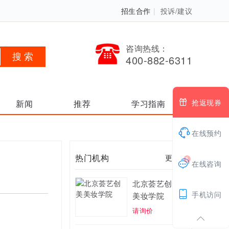
招生合作
|
投诉/建议
咨询热线：
400-882-6311

抢返现券
新闻
推荐
学习指南

在线预约
热门机构
更多 >
1

在线咨询
北京荟艺创美

手机访问
美妆学院
请询价