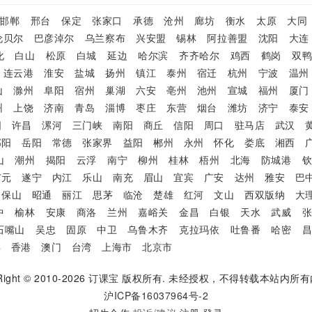
邯郸
邢台
保定
张家口
承德
沧州
廊坊
衡水
太原
大同
伦贝尔
巴彦淖尔
乌兰察布
兴安盟
锡林
阿拉善盟
沈阳
大连
化
白山
松原
白城
延边
哈尔滨
齐齐哈尔
鸡西
鹤岗
双
连云港
淮安
盐城
扬州
镇江
泰州
宿迁
杭州
宁波
温州
山
滁州
阜阳
宿州
巢湖
六安
亳州
池州
宣城
福州
厦门
州
上饶
济南
青岛
淄博
枣庄
东营
烟台
潍坊
济宁
泰安
阳
许昌
漯河
三门峡
南阳
商丘
信阳
周口
驻马店
武汉
邵阳
岳阳
常德
张家界
益阳
郴州
永州
怀化
娄底
湘西
山
潮州
揭阳
云浮
南宁
柳州
桂林
梧州
北海
防城港
广元
遂宁
内江
乐山
南充
眉山
宜宾
广安
达州
雅安
巴
保山
昭通
丽江
思茅
临沧
楚雄
红河
文山
西双版纳
大
中
榆林
安康
商洛
兰州
嘉峪关
金昌
白银
天水
武威
石嘴山
吴忠
固原
中卫
乌鲁木齐
克拉玛依
吐鲁番
哈密
渠
香港
澳门
台湾
上海市
北京市
ight © 2010-2026
订课宝
版权所有. 未经授权，不得转载本站内所有
沪ICP备16037964号-2