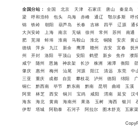
全国分站：
全国
北京
天津
石家庄
唐山
秦皇岛
梁
呼和浩特
包头
乌海
赤峰
通辽
鄂尔多斯
呼
锦
铁岭
朝阳
葫芦岛
长春
吉林
四平
辽源
通
大兴安岭
上海
南京
无锡
徐州
常州
苏州
南通
肥
芜湖
蚌埠
淮南
马鞍山
淮北
铜陵
安庆
黄
德镇
萍乡
九江
新余
鹰潭
赣州
吉安
宜春
抚
州
开封
洛阳
平顶山
安阳
鹤壁
新乡
焦作
濮
咸宁
随州
恩施
神农架
长沙
株洲
湘潭
衡阳
肇庆
惠州
梅州
汕尾
河源
阳江
清远
东莞
中
三亚
重庆
成都
自贡
攀枝花
泸州
德阳
绵阳
铜仁
黔西南
毕节
黔东南
黔南
昆明
曲靖
玉溪
阿里
林芝
西安
铜川
宝鸡
咸阳
渭南
延安
汉
海东
海北
黄南
海南州
果洛
玉树
海西
银川
伊犁
塔城
阿勒泰
石河子
阿拉尔
图木舒克
五家
CopyR