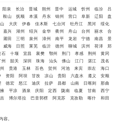
阳泉
长治
晋城
朔州
晋中
运城
忻州
临汾
吕
鞍山
抚顺
本溪
丹东
锦州
营口
阜新
辽阳
盘
鸭山
大庆
伊春
佳木斯
七台河
牡丹江
黑河
绥化
嘉兴
湖州
绍兴
金华
衢州
舟山
台州
丽水
合
莆田
三明
泉州
漳州
南平
龙岩
宁德
南昌
景
威海
日照
莱芜
临沂
德州
聊城
滨州
荷泽
郑
黄石
十堰
宜昌
襄樊
鄂州
荆门
孝感
荆州
黄冈
广州
韶关
深圳
珠海
汕头
佛山
江门
湛江
茂名
钦州
贵港
玉林
百色
贺州
河池
来宾
崇左
海口
中
资阳
阿坝
甘孜
凉山
贵阳
六盘水
遵义
安顺
理
德宏
怒江
迪庆
拉萨
昌都
山南
日喀则
那曲
张掖
平凉
酒泉
庆阳
定西
陇南
临夏
甘南
西宁
昌吉
博尔塔拉
巴音郭楞
阿克苏
克孜勒
喀什
和田
内容。