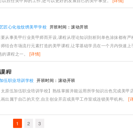
可以胜任美甲师的工作,还可以更好的发展自己的美甲事业。
[详情]
艺匠心化妆纹绣美甲学校
开班时间：
滚动开班
想要从事美甲行业美甲师而开设,课程从理论知识剖析到单色涂抹都有严
导师结合市场流行元素打造的美甲课程,让零基础学员在一个月内快速上
选的课程之一。
[详情]
课程
加伍职业培训学校
开班时间：
滚动开班
【太原伍加伍职业培训学校】熟练掌握并能运用所学知识出色完成美甲
以画出属于自己的天空,自主创业开店或美甲工作室或连锁美甲机构。
[
1
2
3