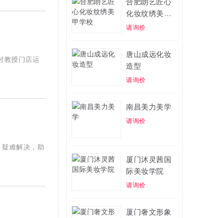
合肥朗艺匠心
化妆纹绣美甲
学校
请询价
唐山成远化妆
时教授门店运
造型
请询价
南昌美力美学
请询价
、疑难解决，助
厦门沐灵茜国
际美妆学院
请询价
厦门奢文形象