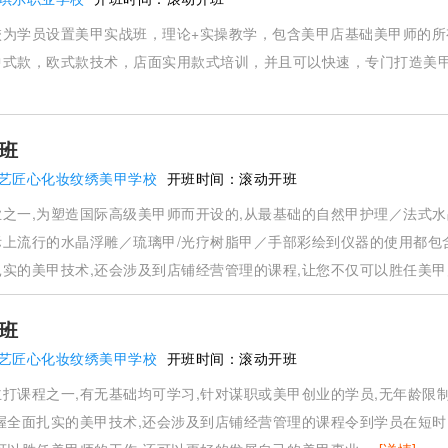
校为学员设置美甲实战班，理论+实操教学，包含美甲店基础美甲师的所
中式款，欧式款技术，店面实用款式培训，并且可以快速，专门打造美
班
艺匠心化妆纹绣美甲学校
开班时间：
滚动开班
之一,为塑造国际高级美甲师而开设的,从最基础的自然甲护理／法式
际上流行的水晶浮雕／琉璃甲/光疗树脂甲／手部彩绘到仪器的使用都包
实的美甲技术,还会涉及到店铺经营管理的课程,让您不仅可以胜任美甲
的美甲事业。
[详情]
班
艺匠心化妆纹绣美甲学校
开班时间：
滚动开班
打课程之一,有无基础均可学习,针对谋职或美甲创业的学员,无年龄限制
握全面扎实的美甲技术,还会涉及到店铺经营管理的课程令到学员在短