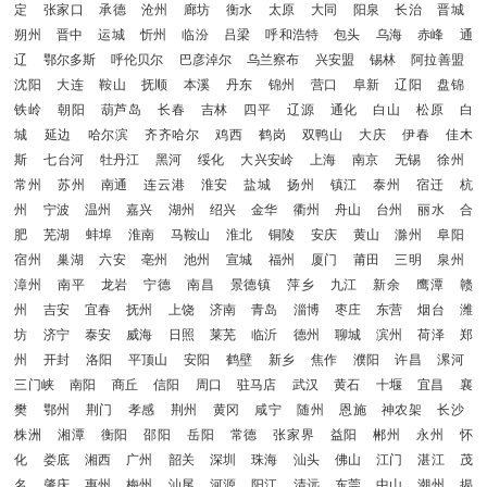
定
张家口
承德
沧州
廊坊
衡水
太原
大同
阳泉
长治
晋城
朔州
晋中
运城
忻州
临汾
吕梁
呼和浩特
包头
乌海
赤峰
通
辽
鄂尔多斯
呼伦贝尔
巴彦淖尔
乌兰察布
兴安盟
锡林
阿拉善盟
沈阳
大连
鞍山
抚顺
本溪
丹东
锦州
营口
阜新
辽阳
盘锦
铁岭
朝阳
葫芦岛
长春
吉林
四平
辽源
通化
白山
松原
白
城
延边
哈尔滨
齐齐哈尔
鸡西
鹤岗
双鸭山
大庆
伊春
佳木
斯
七台河
牡丹江
黑河
绥化
大兴安岭
上海
南京
无锡
徐州
常州
苏州
南通
连云港
淮安
盐城
扬州
镇江
泰州
宿迁
杭
州
宁波
温州
嘉兴
湖州
绍兴
金华
衢州
舟山
台州
丽水
合
肥
芜湖
蚌埠
淮南
马鞍山
淮北
铜陵
安庆
黄山
滁州
阜阳
宿州
巢湖
六安
亳州
池州
宣城
福州
厦门
莆田
三明
泉州
漳州
南平
龙岩
宁德
南昌
景德镇
萍乡
九江
新余
鹰潭
赣
州
吉安
宜春
抚州
上饶
济南
青岛
淄博
枣庄
东营
烟台
潍
坊
济宁
泰安
威海
日照
莱芜
临沂
德州
聊城
滨州
荷泽
郑
州
开封
洛阳
平顶山
安阳
鹤壁
新乡
焦作
濮阳
许昌
漯河
三门峡
南阳
商丘
信阳
周口
驻马店
武汉
黄石
十堰
宜昌
襄
樊
鄂州
荆门
孝感
荆州
黄冈
咸宁
随州
恩施
神农架
长沙
株洲
湘潭
衡阳
邵阳
岳阳
常德
张家界
益阳
郴州
永州
怀
化
娄底
湘西
广州
韶关
深圳
珠海
汕头
佛山
江门
湛江
茂
名
肇庆
惠州
梅州
汕尾
河源
阳江
清远
东莞
中山
潮州
揭