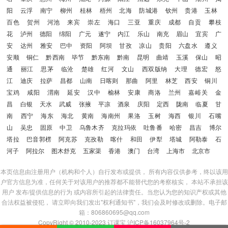
阳
云浮
南宁
柳州
桂林
梧州
北海
防城港
钦州
贵港
玉林
百色
贺州
河池
来宾
崇左
海口
三亚
重庆
成都
自贡
攀枝
花
泸州
德阳
绵阳
广元
遂宁
内江
乐山
南充
眉山
宜宾
广
安
达州
雅安
巴中
资阳
阿坝
甘孜
凉山
贵阳
六盘水
遵义
安顺
铜仁
黔西南
毕节
黔东南
黔南
昆明
曲靖
玉溪
保山
昭
通
丽江
思茅
临沧
楚雄
红河
文山
西双版纳
大理
德宏
怒
江
迪庆
拉萨
昌都
山南
日喀则
那曲
阿里
林芝
西安
铜川
宝鸡
咸阳
渭南
延安
汉中
榆林
安康
商洛
兰州
嘉峪关
金
昌
白银
天水
武威
张掖
平凉
酒泉
庆阳
定西
陇南
临夏
甘
南
西宁
海东
海北
黄南
海南州
果洛
玉树
海西
银川
石嘴
山
吴忠
固原
中卫
乌鲁木齐
克拉玛依
吐鲁番
哈密
昌吉
博尔
塔拉
巴音郭楞
阿克苏
克孜勒
喀什
和田
伊犁
塔城
阿勒泰
石
河子
阿拉尔
图木舒克
五家渠
香港
澳门
台湾
上海市
北京市
本页信息由注册用户（机构和个人）自行发布或提供， 所有内容仅供参考，终以该用
户官方信息为准，任何关于对该用户的推荐都不能替代您的考察核实， 本站不承担该
用户 发布/提供信息的行为 或内容所引起的法律责任。当您认为您的知识产权或其他
合法权益被侵犯， 请立即向我们发出"权利通知书"，我们会及时修改或删除。电子邮
箱：806860695@qq.com
CopyRight © 2010-2023
订课宝
沪ICP备16037964号-2