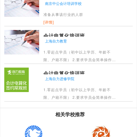
南京中公会计培训学校
单记账，但不会报表报税的人员 5、
准备从事该行业的人群
会计类专业毕业生或高年级在校学生
[详情]
6．想要提高会计水平的人员 7．不满
现状挑战更高薪水的人员
会计电算化培训班
[详情]
上海自力教育
1.零起点学员（初中以上学历、年龄不
限、户籍不限） 2.要求学员会简单操作电
脑，正常的文字录入速度 3.学习过会计电
会计电算化培训班
算化，但考试未通过的学员
上海自力进修学院
[详情]
1.零起点学员（初中以上学历、年龄不
限、户籍不限） 2.要求学员会简单操作电
脑，正常的文字录入的速度 3.学习过会计
电算化，但考试未通过的学员
相关学校推荐
[详情]