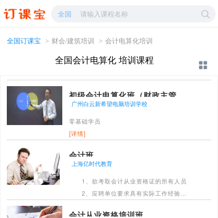
会计电算化培训-会计电算化学校哪家好?-订课宝
全国
全国订课宝
>
财会/建筑培训
>
会计电算化培训
全国会计电算化 培训课程
初级会计电算化班（财政主管部门发证）
广州白云新希望电脑培训学校
零基础学员
[详情]
会计班
上海亿时代教育
1、欲考取会计从业资格证的所有人员
2、应聘单位要求具有实际工作经验而
你却不具备的人员 3、一切现在或将
会计从业资格培训班
来想要从事会计工作的人员 4、会简