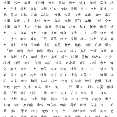
常州
苏州
南通
连云港
淮安
盐城
扬州
镇江
泰州
宿迁
杭
州
宁波
温州
嘉兴
湖州
绍兴
金华
衢州
舟山
台州
丽水
合
肥
芜湖
蚌埠
淮南
马鞍山
淮北
铜陵
安庆
黄山
滁州
阜阳
宿州
巢湖
六安
亳州
池州
宣城
福州
厦门
莆田
三明
泉州
漳州
南平
龙岩
宁德
南昌
景德镇
萍乡
九江
新余
鹰潭
赣
州
吉安
宜春
抚州
上饶
济南
青岛
淄博
枣庄
东营
烟台
潍
坊
济宁
泰安
威海
日照
莱芜
临沂
德州
聊城
滨州
荷泽
郑
州
开封
洛阳
平顶山
安阳
鹤壁
新乡
焦作
濮阳
许昌
漯河
三门峡
南阳
商丘
信阳
周口
驻马店
武汉
黄石
十堰
宜昌
襄
樊
鄂州
荆门
孝感
荆州
黄冈
咸宁
随州
恩施
神农架
长沙
株洲
湘潭
衡阳
邵阳
岳阳
常德
张家界
益阳
郴州
永州
怀
化
娄底
湘西
广州
韶关
深圳
珠海
汕头
佛山
江门
湛江
茂
名
肇庆
惠州
梅州
汕尾
河源
阳江
清远
东莞
中山
潮州
揭
阳
云浮
南宁
柳州
桂林
梧州
北海
防城港
钦州
贵港
玉林
百色
贺州
河池
来宾
崇左
海口
三亚
重庆
成都
自贡
攀枝
花
泸州
德阳
绵阳
广元
遂宁
内江
乐山
南充
眉山
宜宾
广
安
达州
雅安
巴中
资阳
阿坝
甘孜
凉山
贵阳
六盘水
遵义
安顺
铜仁
黔西南
毕节
黔东南
黔南
昆明
曲靖
玉溪
保山
昭
通
丽江
思茅
临沧
楚雄
红河
文山
西双版纳
大理
德宏
怒
江
迪庆
拉萨
昌都
山南
日喀则
那曲
阿里
林芝
西安
铜川