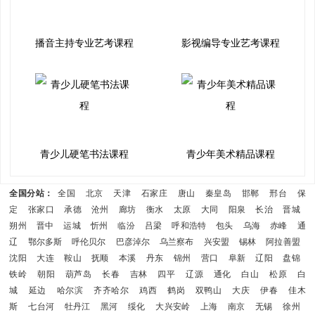
播音主持专业艺考课程
影视编导专业艺考课程
青少儿硬笔书法课程
青少年美术精品课程
全国分站：
全国
北京
天津
石家庄
唐山
秦皇岛
邯郸
邢台
保
定
张家口
承德
沧州
廊坊
衡水
太原
大同
阳泉
长治
晋城
朔州
晋中
运城
忻州
临汾
吕梁
呼和浩特
包头
乌海
赤峰
通
辽
鄂尔多斯
呼伦贝尔
巴彦淖尔
乌兰察布
兴安盟
锡林
阿拉善盟
沈阳
大连
鞍山
抚顺
本溪
丹东
锦州
营口
阜新
辽阳
盘锦
铁岭
朝阳
葫芦岛
长春
吉林
四平
辽源
通化
白山
松原
白
城
延边
哈尔滨
齐齐哈尔
鸡西
鹤岗
双鸭山
大庆
伊春
佳木
斯
七台河
牡丹江
黑河
绥化
大兴安岭
上海
南京
无锡
徐州