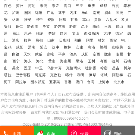
百色
贺州
河池
来宾
崇左
海口
三亚
重庆
成都
自贡
攀枝
花
泸州
德阳
绵阳
广元
遂宁
内江
乐山
南充
眉山
宜宾
广
安
达州
雅安
巴中
资阳
阿坝
甘孜
凉山
贵阳
六盘水
遵义
安顺
铜仁
黔西南
毕节
黔东南
黔南
昆明
曲靖
玉溪
保山
昭
通
丽江
思茅
临沧
楚雄
红河
文山
西双版纳
大理
德宏
怒
江
迪庆
拉萨
昌都
山南
日喀则
那曲
阿里
林芝
西安
铜川
宝鸡
咸阳
渭南
延安
汉中
榆林
安康
商洛
兰州
嘉峪关
金
昌
白银
天水
武威
张掖
平凉
酒泉
庆阳
定西
陇南
临夏
甘
南
西宁
海东
海北
黄南
海南州
果洛
玉树
海西
银川
石嘴
山
吴忠
固原
中卫
乌鲁木齐
克拉玛依
吐鲁番
哈密
昌吉
博尔
塔拉
巴音郭楞
阿克苏
克孜勒
喀什
和田
伊犁
塔城
阿勒泰
石
河子
阿拉尔
图木舒克
五家渠
香港
澳门
台湾
上海市
北京市
本页信息由注册用户（机构和个人）自行发布或提供， 所有内容仅供参考，终以该用
户官方信息为准，任何关于对该用户的推荐都不能替代您的考察核实， 本站不承担该
用户 发布/提供信息的行为 或内容所引起的法律责任。当您认为您的知识产权或其他
合法权益被侵犯， 请立即向我们发出"权利通知书"，我们会及时修改或删除。电子邮
箱：806860695@qq.com
CopyRight © 2010-2023
订课宝
沪ICP备16037964号-2
登陆
|
注册
|
免责声明
|
版权/投诉
电话
咨询
学费
预约