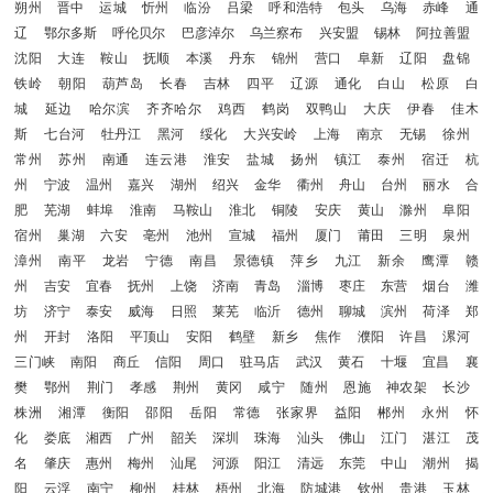
朔州
晋中
运城
忻州
临汾
吕梁
呼和浩特
包头
乌海
赤峰
通
辽
鄂尔多斯
呼伦贝尔
巴彦淖尔
乌兰察布
兴安盟
锡林
阿拉善盟
沈阳
大连
鞍山
抚顺
本溪
丹东
锦州
营口
阜新
辽阳
盘锦
铁岭
朝阳
葫芦岛
长春
吉林
四平
辽源
通化
白山
松原
白
城
延边
哈尔滨
齐齐哈尔
鸡西
鹤岗
双鸭山
大庆
伊春
佳木
斯
七台河
牡丹江
黑河
绥化
大兴安岭
上海
南京
无锡
徐州
常州
苏州
南通
连云港
淮安
盐城
扬州
镇江
泰州
宿迁
杭
州
宁波
温州
嘉兴
湖州
绍兴
金华
衢州
舟山
台州
丽水
合
肥
芜湖
蚌埠
淮南
马鞍山
淮北
铜陵
安庆
黄山
滁州
阜阳
宿州
巢湖
六安
亳州
池州
宣城
福州
厦门
莆田
三明
泉州
漳州
南平
龙岩
宁德
南昌
景德镇
萍乡
九江
新余
鹰潭
赣
州
吉安
宜春
抚州
上饶
济南
青岛
淄博
枣庄
东营
烟台
潍
坊
济宁
泰安
威海
日照
莱芜
临沂
德州
聊城
滨州
荷泽
郑
州
开封
洛阳
平顶山
安阳
鹤壁
新乡
焦作
濮阳
许昌
漯河
三门峡
南阳
商丘
信阳
周口
驻马店
武汉
黄石
十堰
宜昌
襄
樊
鄂州
荆门
孝感
荆州
黄冈
咸宁
随州
恩施
神农架
长沙
株洲
湘潭
衡阳
邵阳
岳阳
常德
张家界
益阳
郴州
永州
怀
化
娄底
湘西
广州
韶关
深圳
珠海
汕头
佛山
江门
湛江
茂
名
肇庆
惠州
梅州
汕尾
河源
阳江
清远
东莞
中山
潮州
揭
阳
云浮
南宁
柳州
桂林
梧州
北海
防城港
钦州
贵港
玉林