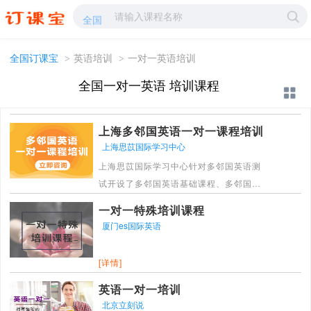
一对一英语培训-一对一英语学校哪家好?-订课宝
全国
全国订课宝
>
英语培训
>
一对一英语培训
全国一对一英语 培训课程
上海多邻国英语一对一课程培训
上海思苡国际学习中心
上海思苡国际学习中心针对多邻国英语测
试开设了多邻国英语基础课程、多邻国英
语刷题班和多邻国英语一对一定制课程，
一对一特殊培训课程
多种班型设置更好的满足了不同学员的学
厦门es国际英语
习需求。
[详情]
[详情]
英语一对一培训
北京立刻说