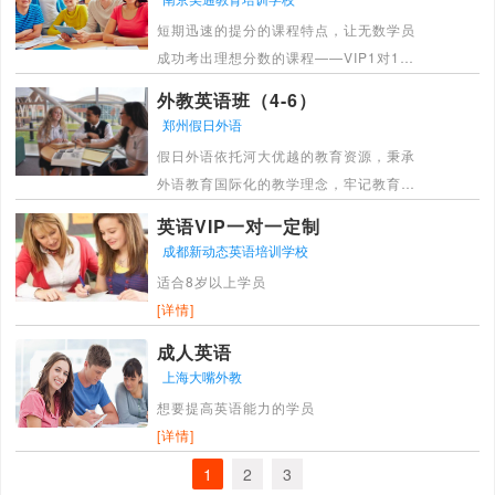
课效率，满足不同群体学员个性化的需
短期迅速的提分的课程特点，让无数学员
求。
成功考出理想分数的课程——VIP1对1课
[详情]
程。它根据学员实际水平及目标成绩，由
外教英语班（4-6）
出国考试教学专家进行学习规划，灵活安
郑州假日外语
排课程时间以及学习进度，确保在短期内
假日外语依托河大优越的教育资源，秉承
迅速提分。 全部授课过程采用“多对
外语教育国际化的教学理念，牢记教育为
一”（多名老师对一名学生）模式，即由多
民的社会责任，坚决抛弃教育追逐经济利
位权威老师分项授课，并进行各项技能的
英语VIP一对一定制
益的功利主义，开设雅思托福课程、口语
专项训练。全程由专业的课程顾问跟踪辅
成都新动态英语培训学校
听力速成和中小学精英课程，教师团队由
导，以及课后综合评估体系全方位确保学
适合8岁以上学员
本校教师、雅思考官与中招高招命题教师
员的学习进度和学习效果。
[详情]
组成，是河南英语培训行业知名品牌，是
[详情]
目前河南乃至全国最优秀的外语培训机构
成人英语
之一
上海大嘴外教
[详情]
想要提高英语能力的学员
[详情]
1
2
3