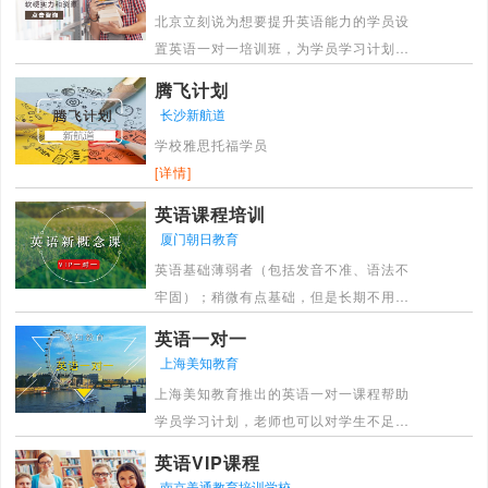
北京立刻说为想要提升英语能力的学员设
置英语一对一培训班，为学员学习计划，
注重发音、词汇、句型及语法的学习，着
腾飞计划
重提高口语交流技能，个性化互动环节众
长沙新航道
多，重点提升口语表达能力，侧重口语技
学校雅思托福学员
能和准确度的训练，全面提升听、说、
[详情]
读、写能力。
[详情]
英语课程培训
厦门朝日教育
英语基础薄弱者（包括发音不准、语法不
牢固）；稍微有点基础，但是长期不用，
想从头学起的人士；有工作需求、考试需
英语一对一
求和出国需求希望提高英语水平的爱好者
上海美知教育
[详情]
上海美知教育推出的英语一对一课程帮助
学员学习计划，老师也可以对学生不足的
部分进行针对性教学。上课地点和时间灵
英语VIP课程
活，限度地降低学生的时间成本，提高授
南京美通教育培训学校