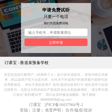
申请免费试听
只要一个电话
我们为您免费回电
立即申请
>
订课宝
善道泉预备学校
本页信息由注册用户（机构和个人）自行发布或提供， 所有内容仅供参
考，终以该用户官方信息为准，任何关于对该用户的推荐都不能替代您
的考察核实， 本站不承担该用户 发布/提供信息的行为 或内容所引起的
法律责任。当您认为您的知识产权或其他合法权益被侵犯， 请立即向我
们发出"权利通知书"，我们会及时修改或删除。电子邮箱：
806860695@qq.com
订课宝
沪ICP备16037964号-2
|
|
|
登陆
注册
免责声明
合作/版权/投诉