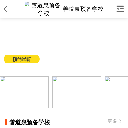


善道泉预备学校
善道泉预备学校
简介
|
课程
|
师资
|
环境
|
校区
|
新闻
预约试听
获取课程价格
更多

善道泉预备学校