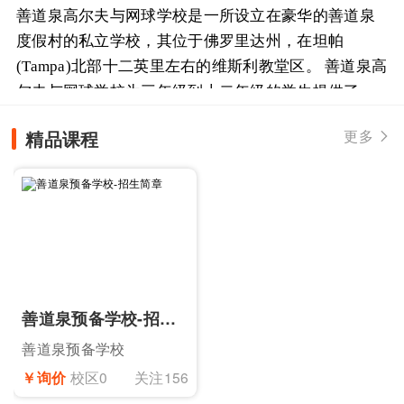
善道泉高尔夫与网球学校是一所设立在豪华的善道泉
度假村的私立学校，其位于佛罗里达州，在坦帕
(Tampa)北部十二英里左右的维斯利教堂区。 善道泉高
尔夫与网球学校为三年级到十二年级的学生提供了教
育部门所充分认可的、高质量的、具备大学预科课程
精品课程
更多

的独特教学体系，同时为学...
善道泉预备学校-招生简章
善道泉预备学校
￥询价
校区0
关注156